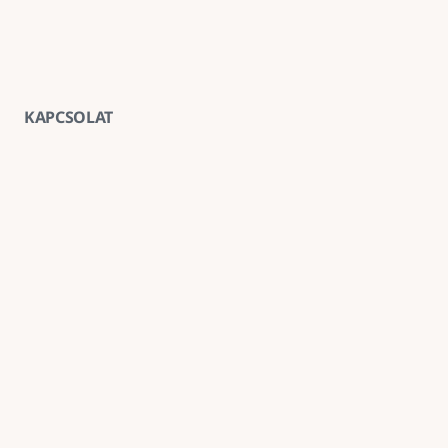
KAPCSOLAT
Vegye fel velünk a kapcsolatot
E-mail
goldenroadnova@gmail.com
Telefon
+ 36 30 663 7439
Iroda
1211 Budapest, Kossuth Lajos utca 62. földszint 2.
Kövessen minket