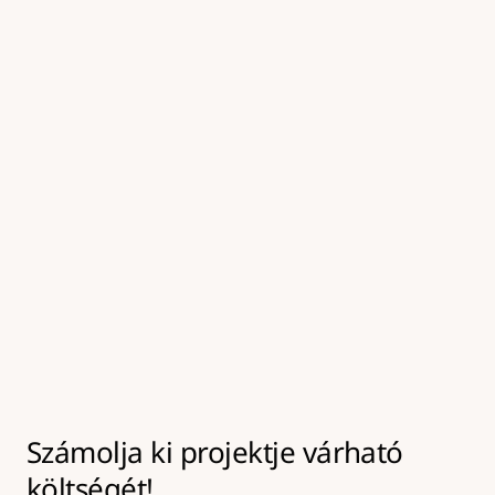
A szokásosnál nehezebben 
megközelíthető munkaterület 
többletköltségeit
ÁFA-t
A kátyúzás anyag- és munkaigényét az alábbi méretek 
határozzák meg:
a kátyú hossza és szélessége a körbevágás után
a kátyú mélysége a kitisztítást követően
Ezek alapján számolható ki a szükséges 
aszfaltmennyiség és a kivitelezés ideje.
Számolja ki projektje várható 
költségét!