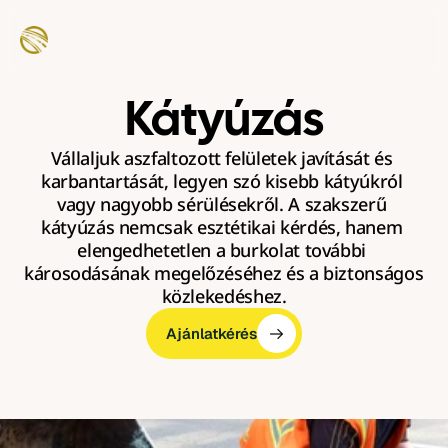
Kátyúzás
Vállaljuk aszfaltozott felületek javítását és 
karbantartását, legyen szó kisebb kátyúkról 
vagy nagyobb sérülésekről. A szakszerű 
kátyúzás nemcsak esztétikai kérdés, hanem 
elengedhetetlen a burkolat további 
károsodásának megelőzéséhez és a biztonságos 
közlekedéshez.
Ajánlatkérés
Ajánlatkérés