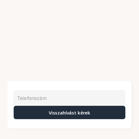
05
Felületkezelés és tömörítés
A frissen javított felületet tömörítjük és 
hengereljük, majd a környező burkolattal egy 
szintbe hozzuk, így biztosítva a tartós és 
biztonságos végeredményt.
Visszahívást kérek