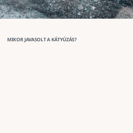
MIKOR JAVASOLT A KÁTYÚZÁS?
1
Ha az aszfaltburkolat helyenként 
megsüllyedt vagy kitöredezett
A kátyúzás ilyenkor megakadályozza a sérülés 
továbbterjedését és helyreállítja a burkolat 
teherbírását.
2