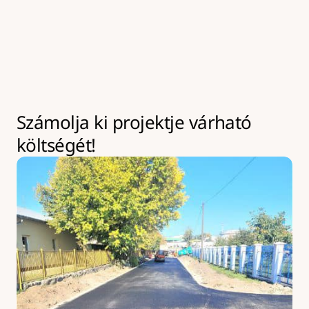
kivitelezések az év bármely szakaszában leköthetik 
eszközeinket akár hosszabb időre is. Ilyen esetekben 
kapacitásbővítésre van lehetőség, amely 
többletköltséggel járhat.
Számolja ki projektje várható 
költségét!