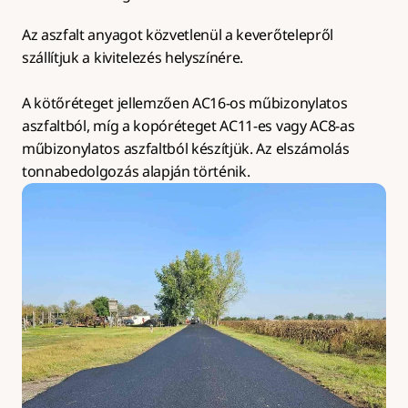
Az aszfalt anyagot közvetlenül a keverőtelepről 
szállítjuk a kivitelezés helyszínére.
A kötőréteget jellemzően AC16-os műbizonylatos 
aszfaltból, míg a kopóréteget AC11-es vagy AC8-as 
műbizonylatos aszfaltból készítjük. Az elszámolás 
tonnabedolgozás alapján történik.