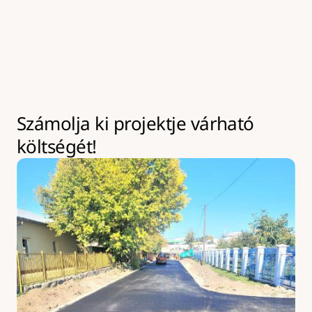
kivitelezések az év bármely szakaszában leköthetik 
eszközeinket akár hosszabb időre is. Ilyen esetekben 
kapacitásbővítésre van lehetőség, amely 
többletköltséggel járhat.
Számolja ki projektje várható 
költségét!