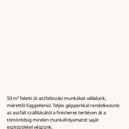
Útalap készítés
Zúzottkő útalap kialakítása megfelelő tömörítéssel és 
rétegrenddel az aszfaltburkolat hosszú 
élettartamához.
50 m² feletti út aszfaltozási munkákat vállalunk, 
mérettől függetlenül. Teljes gépparkkal rendelkezünk: 
az aszfalt szállításától a finisheres terítésen át a 
tömörítésig minden munkafolyamatot saját 
eszközökkel végzünk.