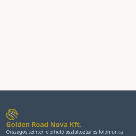
Üzenet
Küldés
Golden Road Nova Kft.
Országos szinten elérhető aszfaltozási és földmunka 