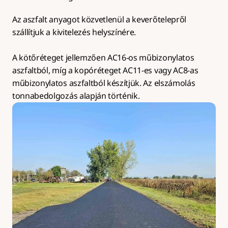
Az aszfalt anyagot közvetlenül a keverőtelepről 
szállítjuk a kivitelezés helyszínére.
A kötőréteget jellemzően AC16-os műbizonylatos 
aszfaltból, míg a kopóréteget AC11-es vagy AC8-as 
műbizonylatos aszfaltból készítjük. Az elszámolás 
tonnabedolgozás alapján történik.