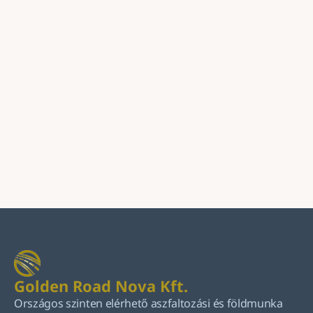
Üzenet
Küldés
Golden Road Nova Kft.
Országos szinten elérhető aszfaltozási és földmunka 