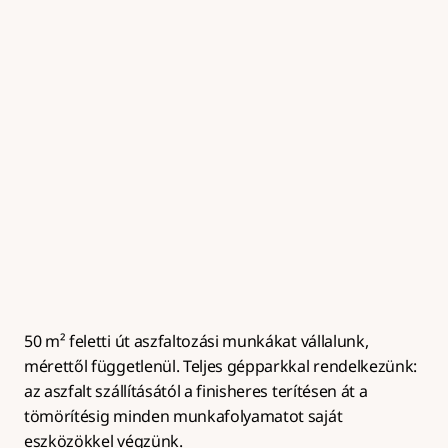
Útalap készítés
Zúzottkő útalap kialakítása megfelelő tömörítéssel és 
rétegrenddel az aszfaltburkolat hosszú 
élettartamához.
50 m² feletti út aszfaltozási munkákat vállalunk, 
mérettől függetlenül. Teljes gépparkkal rendelkezünk: 
az aszfalt szállításától a finisheres terítésen át a 
tömörítésig minden munkafolyamatot saját 
eszközökkel végzünk.