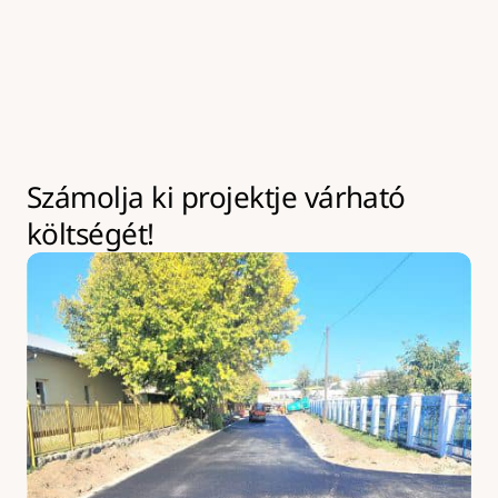
kivitelezések az év bármely szakaszában leköthetik 
eszközeinket akár hosszabb időre is. Ilyen esetekben 
kapacitásbővítésre van lehetőség, amely 
többletköltséggel járhat.
Számolja ki projektje várható 
költségét!