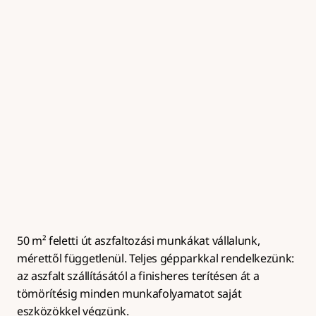
Útalap készítés
Zúzottkő útalap kialakítása megfelelő tömörítéssel és 
rétegrenddel az aszfaltburkolat hosszú 
élettartamához.
50 m² feletti út aszfaltozási munkákat vállalunk, 
mérettől függetlenül. Teljes gépparkkal rendelkezünk: 
az aszfalt szállításától a finisheres terítésen át a 
tömörítésig minden munkafolyamatot saját 
eszközökkel végzünk.