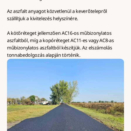
Az aszfalt anyagot közvetlenül a keverőtelepről 
szállítjuk a kivitelezés helyszínére.
A kötőréteget jellemzően AC16-os műbizonylatos 
aszfaltból, míg a kopóréteget AC11-es vagy AC8-as 
műbizonylatos aszfaltból készítjük. Az elszámolás 
tonnabedolgozás alapján történik.