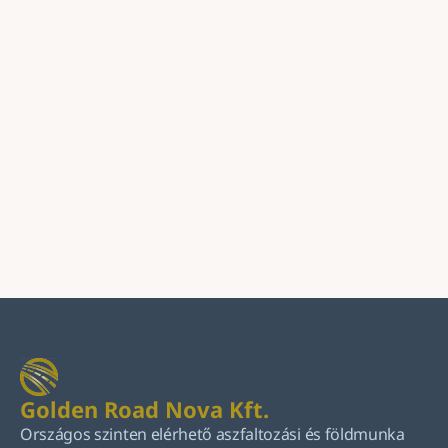
Üzenet
Küldés
Golden Road Nova Kft.
Országos szinten elérhető aszfaltozási és földmunka 