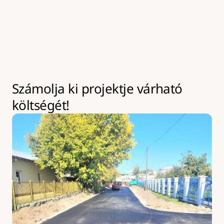
kivitelezések az év bármely szakaszában leköthetik 
eszközeinket akár hosszabb időre is. Ilyen esetekben 
kapacitásbővítésre van lehetőség, amely 
többletköltséggel járhat.
Számolja ki projektje várható 
költségét!