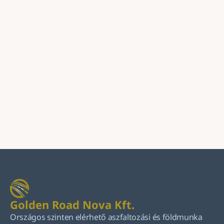
Üzenet
Küldés
Golden Road Nova Kft.
Országos szinten elérhető aszfaltozási és földmunka 