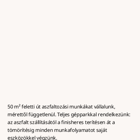
Útalap készítés
Zúzottkő útalap kialakítása megfelelő tömörítéssel és 
rétegrenddel az aszfaltburkolat hosszú 
élettartamához.
50 m² feletti út aszfaltozási munkákat vállalunk, 
mérettől függetlenül. Teljes gépparkkal rendelkezünk: 
az aszfalt szállításától a finisheres terítésen át a 
tömörítésig minden munkafolyamatot saját 
eszközökkel végzünk.