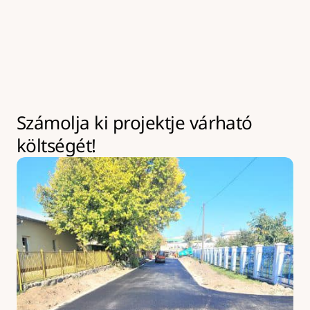
kivitelezések az év bármely szakaszában leköthetik 
eszközeinket akár hosszabb időre is. Ilyen esetekben 
kapacitásbővítésre van lehetőség, amely 
többletköltséggel járhat.
Számolja ki projektje várható 
költségét!