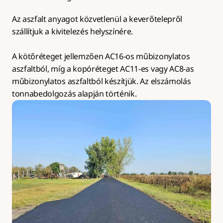
Az aszfalt anyagot közvetlenül a keverőtelepről 
szállítjuk a kivitelezés helyszínére.
A kötőréteget jellemzően AC16-os műbizonylatos 
aszfaltból, míg a kopóréteget AC11-es vagy AC8-as 
műbizonylatos aszfaltból készítjük. Az elszámolás 
tonnabedolgozás alapján történik.