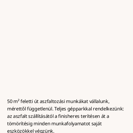
Útalap készítés
Zúzottkő útalap kialakítása megfelelő tömörítéssel és 
rétegrenddel az aszfaltburkolat hosszú 
élettartamához.
50 m² feletti út aszfaltozási munkákat vállalunk, 
mérettől függetlenül. Teljes gépparkkal rendelkezünk: 
az aszfalt szállításától a finisheres terítésen át a 
tömörítésig minden munkafolyamatot saját 
eszközökkel végzünk.