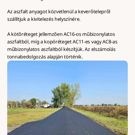
Az aszfalt anyagot közvetlenül a keverőtelepről 
szállítjuk a kivitelezés helyszínére.
A kötőréteget jellemzően AC16-os műbizonylatos 
aszfaltból, míg a kopóréteget AC11-es vagy AC8-as 
műbizonylatos aszfaltból készítjük. Az elszámolás 
tonnabedolgozás alapján történik.