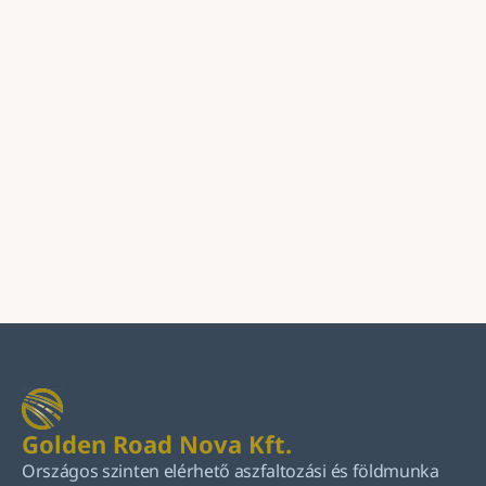
Üzenet
Küldés
Golden Road Nova Kft.
Országos szinten elérhető aszfaltozási és földmunka 