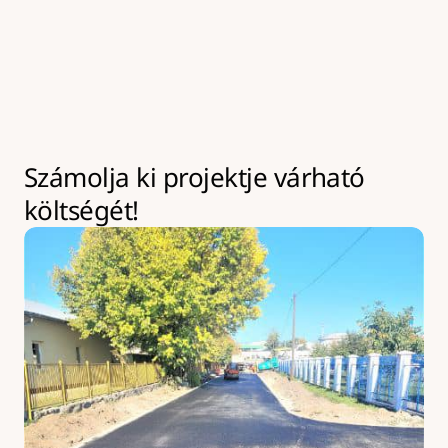
kivitelezések az év bármely szakaszában leköthetik 
eszközeinket akár hosszabb időre is. Ilyen esetekben 
kapacitásbővítésre van lehetőség, amely 
többletköltséggel járhat.
Számolja ki projektje várható 
költségét!