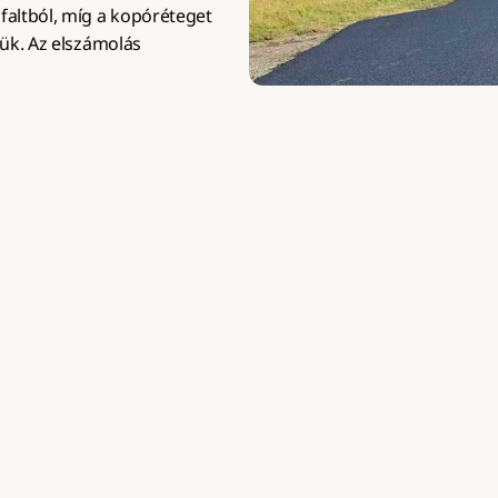
altból, míg a kopóréteget 
ük. Az elszámolás 
Az aszfaltozás költségeit 
munkadíj és a géppark üze
Mivel az aszfaltozás kimo
t a keverőtelepről
anyagköltség mind az alap