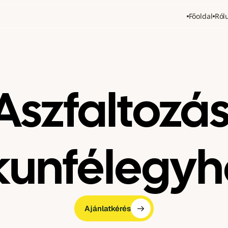
Főoldal
Ról
Aszfaltozás
kunfélegy
Ajánlatkérés
Ajánlatkérés