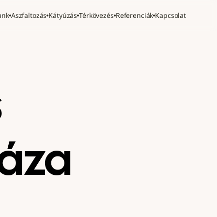
unk
Aszfaltozás
Kátyúzás
Térkövezés
Referenciák
Kapcsolat
 
háza