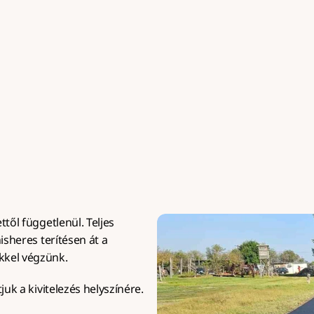
dvar aszfaltozás
Mart aszfaltozá
i házak és céges udvarok 
Csúszásmentes mart asz
ozása precíz kivitelezéssel, 
burkolat parkolókhoz
gvalósítással, minimum 50 
kapubejárókhoz és nag
m² felülettől.
igénybevételű felülete
től függetlenül. Teljes 
isheres terítésen át a 
kkel végzünk.
juk a kivitelezés helyszínére.