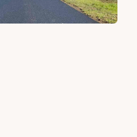
három fő tényező határozza meg: az anyagköltség, a 
meltetési és amortizációs költsége
ndottan anyagintenzív munkafolyamat, az 
ozás, mind az aszfaltrétegek esetében meghatározó 