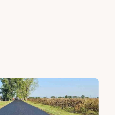
s
Útalap készítés
falt 
Zúzottkő útalap kialakítása 
, 
megfelelő tömörítéssel és 
yobb 
rétegrenddel az aszfaltburkolat 
khez.
hosszú élettartamához.