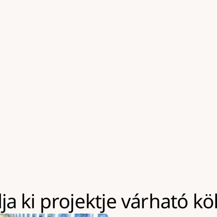
ximum 8 cm vastagságban
tényező.
Vállalunk olyan kivitelezést
 hétvége, ünnepnap)
Ebben az esetben kizárólag
tő építési terület
a géppark használatának k
Kapacitásaink jellemzően a
Nagyobb volumenű kivitele
eszközeinket akár hosszabb
lehetőség, amely többletkö
a ki projektje várható kö