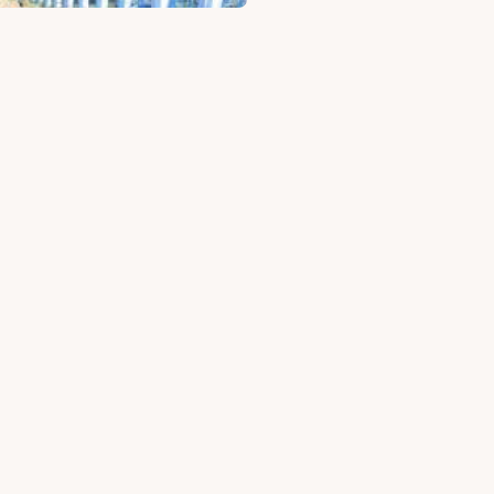
pcsolatot
Név
Email