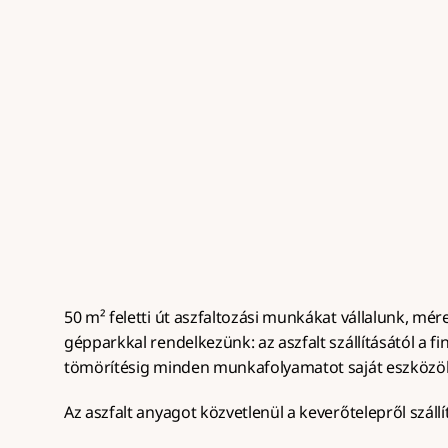
Út aszfaltozás
U
Útszakaszok, telephelyek és ipari 
Család
területek aszfaltozása tartós 
aszfalt
rétegrenddel, teljes gépparkkal, 50 
gyors me
m² felett.
50 m² feletti út aszfaltozási munkákat vállalunk, méret
gépparkkal rendelkezünk: az aszfalt szállításától a fin
tömörítésig minden munkafolyamatot saját eszközö
Az aszfalt anyagot közvetlenül a keverőtelepről szállít