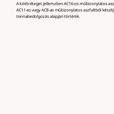
A kötőréteget jellemzően AC16-os műbizonylatos aszf
AC11-es vagy AC8-as műbizonylatos aszfaltból készítj
tonnabedolgozás alapján történik.
Aszfaltozás árak – 2026
Mit tartalmaznak áraink
Price annually
Az aszfalt építési területre történő szállításá