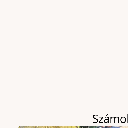
Aszfalt terítése finisherrel rétegenként ma
Az aszfalt tömörítését, hengerelését
Az aszfalt anyagköltségét
Speciális munkaidőt (éjszakai munkavégzés,
Szokványosnál jóval nehezebben megközelíthe
ÁFA-t
Számolj