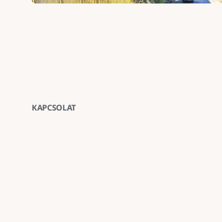
KAPCSOLAT
Vegye fel velünk a ka
E-mail
goldenroadnova@gmail.com
Telefon
+ 36 30 663 7439
Iroda