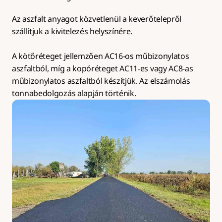
Az aszfalt anyagot közvetlenül a keverőtelepről 
szállítjuk a kivitelezés helyszínére.
A kötőréteget jellemzően AC16-os műbizonylatos 
aszfaltból, míg a kopóréteget AC11-es vagy AC8-as 
műbizonylatos aszfaltból készítjük. Az elszámolás 
tonnabedolgozás alapján történik.