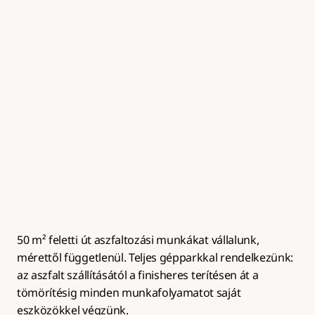
Útalap készítés
Zúzottkő útalap kialakítása megfelelő tömörítéssel és 
rétegrenddel az aszfaltburkolat hosszú 
élettartamához.
50 m² feletti út aszfaltozási munkákat vállalunk, 
mérettől függetlenül. Teljes gépparkkal rendelkezünk: 
az aszfalt szállításától a finisheres terítésen át a 
tömörítésig minden munkafolyamatot saját 
eszközökkel végzünk.