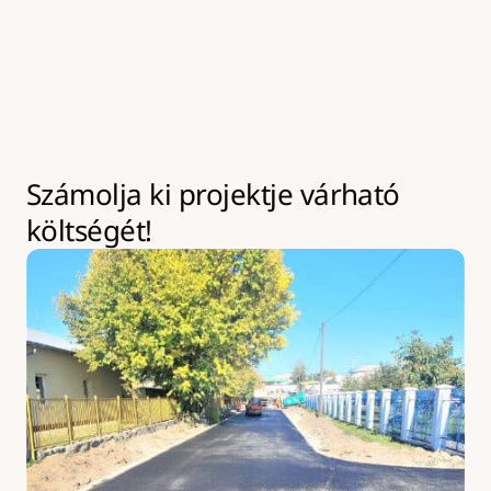
kivitelezések az év bármely szakaszában leköthetik 
eszközeinket akár hosszabb időre is. Ilyen esetekben 
kapacitásbővítésre van lehetőség, amely 
többletköltséggel járhat.
Számolja ki projektje várható 
költségét!