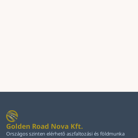
Üzenet
Küldés
Golden Road Nova Kft.
Országos szinten elérhető aszfaltozási és földmunka 