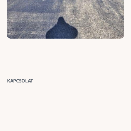
KAPCSOLAT
Vegye fel velünk a kapcsolatot
E-mail
goldenroadnova@gmail.com
Telefon