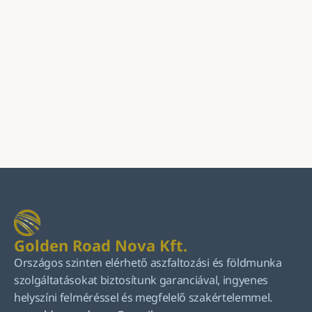
Küldés
Golden Road Nova Kft.
Országos szinten elérhető aszfaltozási és földmunka 
szolgáltatásokat biztosítunk garanciával, ingyenes 
helyszíni felméréssel és megfelelő szakértelemmel.