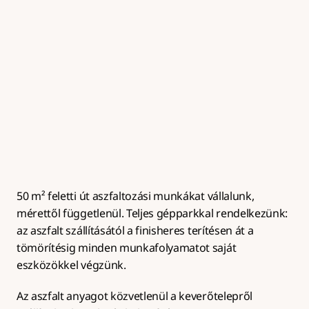
Útalap készítés
Zúzottkő útalap kialakítása megfelelő tömörítéssel és 
rétegrenddel az aszfaltburkolat hosszú 
élettartamához.
50 m² feletti út aszfaltozási munkákat vállalunk, 
mérettől függetlenül. Teljes gépparkkal rendelkezünk: 
az aszfalt szállításától a finisheres terítésen át a 
tömörítésig minden munkafolyamatot saját 
eszközökkel végzünk.
Az aszfalt anyagot közvetlenül a keverőtelepről 