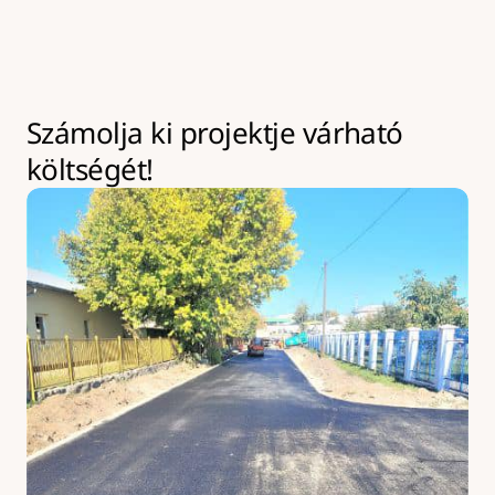
kapacitásbővítésre van lehetőség, amely 
többletköltséggel járhat.
Számolja ki projektje várható 
költségét!