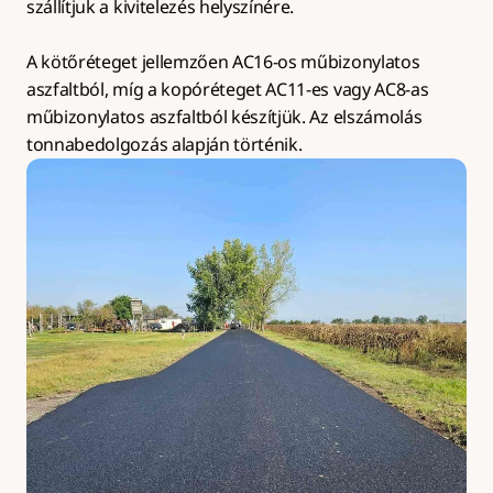
szállítjuk a kivitelezés helyszínére.
A kötőréteget jellemzően AC16-os műbizonylatos 
aszfaltból, míg a kopóréteget AC11-es vagy AC8-as 
műbizonylatos aszfaltból készítjük. Az elszámolás 
tonnabedolgozás alapján történik.