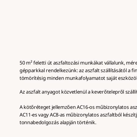
rétegrenddel, teljes gépparkkal, 50 
gyors me
m² felett.
50 m² feletti út aszfaltozási munkákat vállalunk, méret
gépparkkal rendelkezünk: az aszfalt szállításától a fin
tömörítésig minden munkafolyamatot saját eszközö
Az aszfalt anyagot közvetlenül a keverőtelepről szállít
A kötőréteget jellemzően AC16-os műbizonylatos aszf
AC11-es vagy AC8-as műbizonylatos aszfaltból készítj
tonnabedolgozás alapján történik.