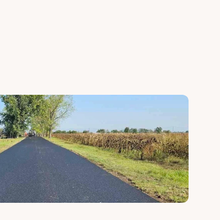
yobb 
rétegrenddel az aszfaltburkolat 
khez.
hosszú élettartamához.