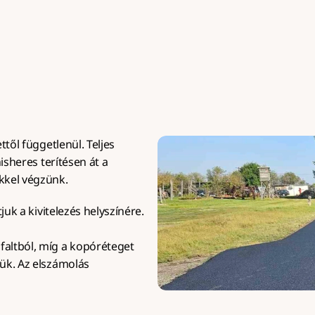
gvalósítással, minimum 50 
kapubejárókhoz és nag
m² felülettől.
igénybevételű felülete
től függetlenül. Teljes 
isheres terítésen át a 
kkel végzünk.
juk a kivitelezés helyszínére.
altból, míg a kopóréteget 
ük. Az elszámolás 