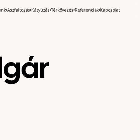
unk
Aszfaltozás
Kátyúzás
Térkövezés
Referenciák
Kapcsolat
lgár