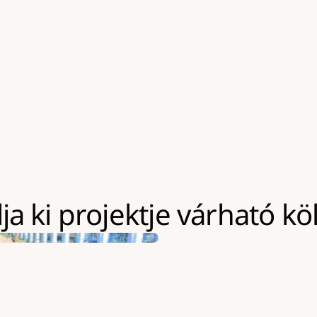
tő építési terület
a géppark használatának k
Kapacitásaink jellemzően a
Nagyobb volumenű kivitele
eszközeinket akár hosszabb
lehetőség, amely többletkö
a ki projektje várható kö