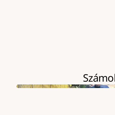
Szokványosnál jóval nehezebben megközelíthe
ÁFA-t
Számolj