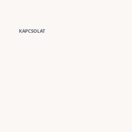
KAPCSOLAT
Vegye fel velünk a ka
E-mail
goldenroadnova@gmail.com
Telefon
+ 36 30 663 7439
Iroda
1211 Budapest, Kossuth Lajos utca 62. földszint 
Kövessen minket