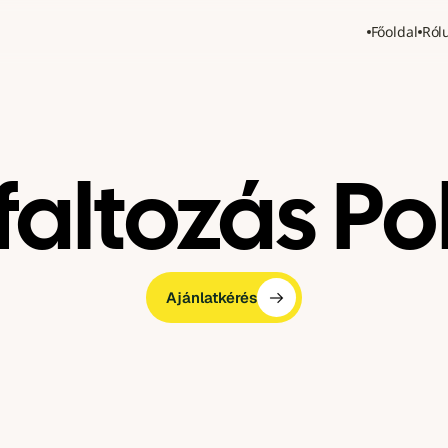
Főoldal
Ról
faltozás Po
Ajánlatkérés
Ajánlatkérés