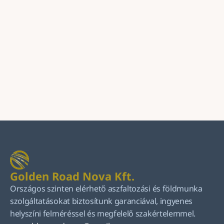
Küldés
Golden Road Nova Kft.
Országos szinten elérhető aszfaltozási és földmunka 
szolgáltatásokat biztosítunk garanciával, ingyenes 
helyszíni felméréssel és megfelelő szakértelemmel.