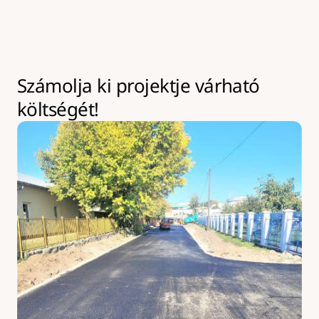
kapacitásbővítésre van lehetőség, amely 
többletköltséggel járhat.
Számolja ki projektje várható 
költségét!