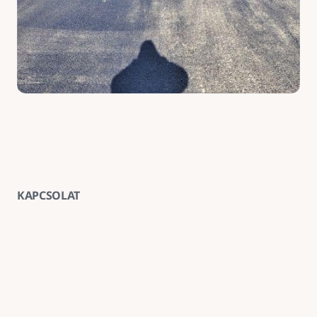
KAPCSOLAT
Vegye fel velünk a kapcsolatot
E-mail
goldenroadnova@gmail.com
Telefon