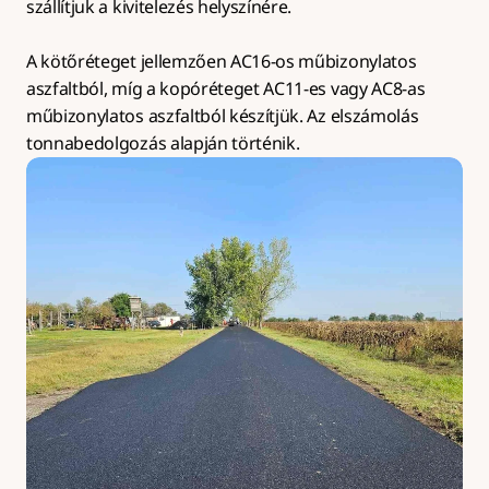
szállítjuk a kivitelezés helyszínére.
A kötőréteget jellemzően AC16-os műbizonylatos 
aszfaltból, míg a kopóréteget AC11-es vagy AC8-as 
műbizonylatos aszfaltból készítjük. Az elszámolás 
tonnabedolgozás alapján történik.