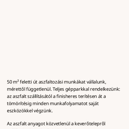
Útalap készítés
Zúzottkő útalap kialakítása megfelelő tömörítéssel és 
rétegrenddel az aszfaltburkolat hosszú 
élettartamához.
50 m² feletti út aszfaltozási munkákat vállalunk, 
mérettől függetlenül. Teljes gépparkkal rendelkezünk: 
az aszfalt szállításától a finisheres terítésen át a 
tömörítésig minden munkafolyamatot saját 
eszközökkel végzünk.
Az aszfalt anyagot közvetlenül a keverőtelepről 