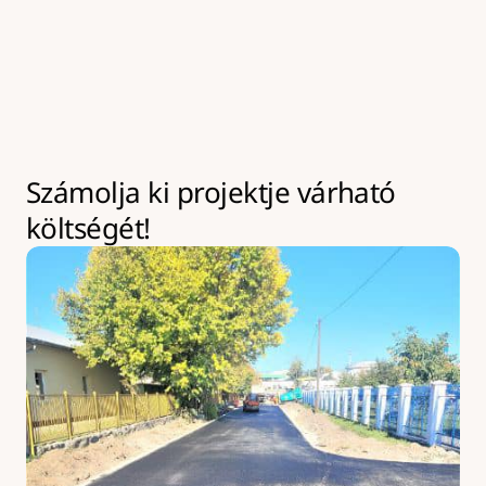
kivitelezések az év bármely szakaszában leköthetik 
eszközeinket akár hosszabb időre is. Ilyen esetekben 
kapacitásbővítésre van lehetőség, amely 
többletköltséggel járhat.
Számolja ki projektje várható 
költségét!