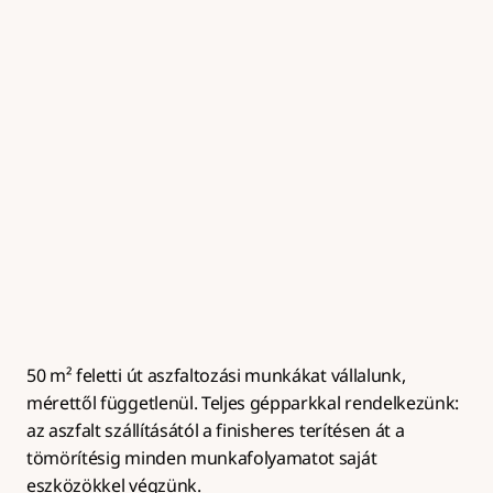
Útalap készítés
Zúzottkő útalap kialakítása megfelelő tömörítéssel és 
rétegrenddel az aszfaltburkolat hosszú 
élettartamához.
50 m² feletti út aszfaltozási munkákat vállalunk, 
mérettől függetlenül. Teljes gépparkkal rendelkezünk: 
az aszfalt szállításától a finisheres terítésen át a 
tömörítésig minden munkafolyamatot saját 
eszközökkel végzünk.