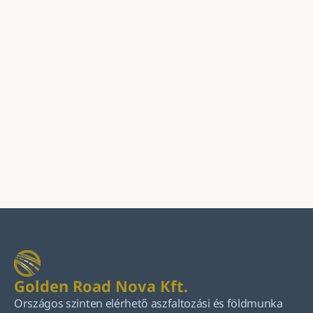
Üzenet
Küldés
Golden Road Nova Kft.
Országos szinten elérhető aszfaltozási és földmunka 