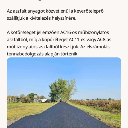
Az aszfalt anyagot közvetlenül a keverőtelepről 
szállítjuk a kivitelezés helyszínére.
A kötőréteget jellemzően AC16-os műbizonylatos 
aszfaltból, míg a kopóréteget AC11-es vagy AC8-as 
műbizonylatos aszfaltból készítjük. Az elszámolás 
tonnabedolgozás alapján történik.