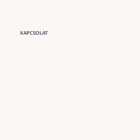
KAPCSOLAT
Vegye fel velünk a ka
E-mail
goldenroadnova@gmail.com
Telefon
+ 36 30 663 7439
Iroda
1211 Budapest, Kossuth Lajos utca 62. földszint 
Kövessen minket