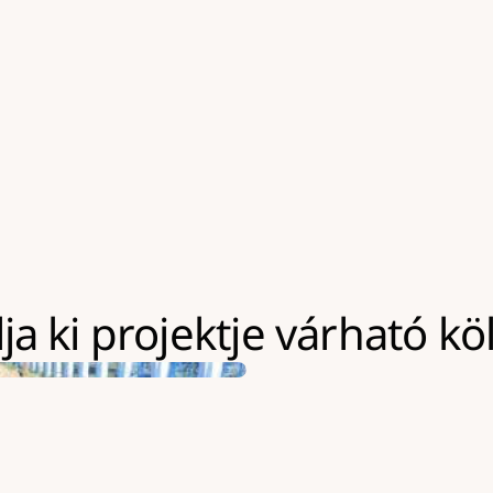
tő építési terület
a géppark használatának k
Kapacitásaink jellemzően a
Nagyobb volumenű kivitele
eszközeinket akár hosszabb
lehetőség, amely többletkö
a ki projektje várható kö