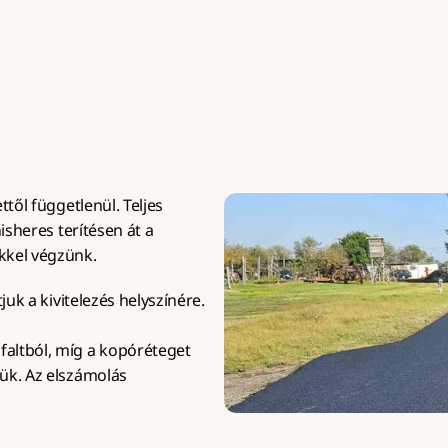
gvalósítással, minimum 50 
kapubejárókhoz és nag
m² felülettől.
igénybevételű felülete
től függetlenül. Teljes 
isheres terítésen át a 
kkel végzünk.
juk a kivitelezés helyszínére.
altból, míg a kopóréteget 
ük. Az elszámolás 