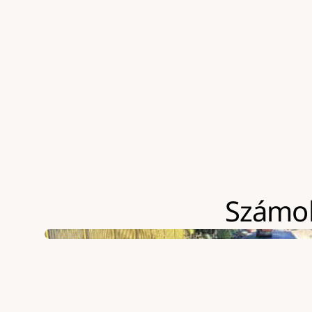
Szokványosnál jóval nehezebben megközelíthe
ÁFA-t
Számolj