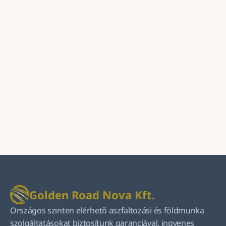
Golden Road Nova Kft.
Országos szinten elérhető aszfaltozási és földmunka 
szolgáltatásokat biztosítunk garanciával, ingyenes 