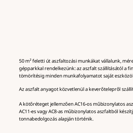
rétegrenddel, teljes gépparkkal, 50 
gyors me
m² felett.
50 m² feletti út aszfaltozási munkákat vállalunk, méret
gépparkkal rendelkezünk: az aszfalt szállításától a fin
tömörítésig minden munkafolyamatot saját eszközö
Az aszfalt anyagot közvetlenül a keverőtelepről szállít
A kötőréteget jellemzően AC16-os műbizonylatos aszf
AC11-es vagy AC8-as műbizonylatos aszfaltból készítj
tonnabedolgozás alapján történik.