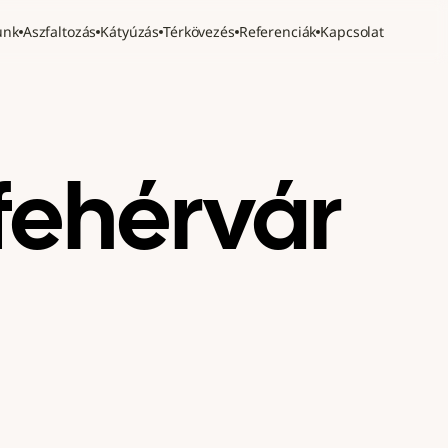
unk
Aszfaltozás
Kátyúzás
Térkövezés
Referenciák
Kapcsolat
fehérvár