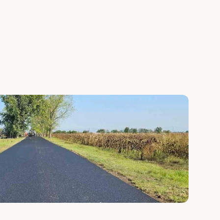
yobb 
rétegrenddel az aszfaltburkolat 
khez.
hosszú élettartamához.