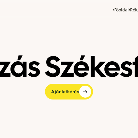
Főoldal
Ról
ozás Székes
Ajánlatkérés
Ajánlatkérés