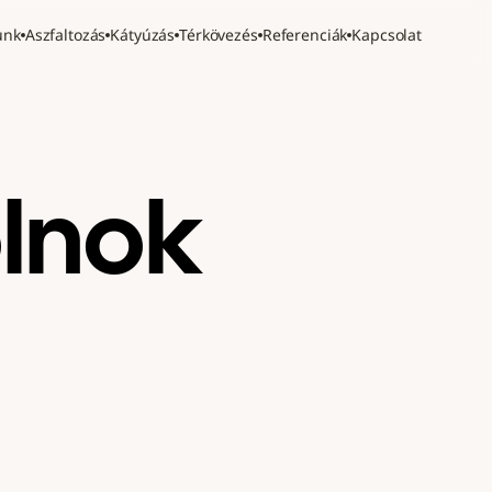
unk
Aszfaltozás
Kátyúzás
Térkövezés
Referenciák
Kapcsolat
olnok