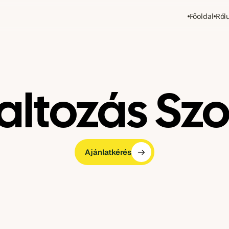
Főoldal
Ról
altozás Sz
Ajánlatkérés
Ajánlatkérés