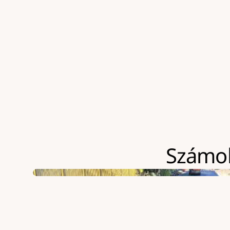
Szokványosnál jóval nehezebben megközelíthe
ÁFA-t
Számolj