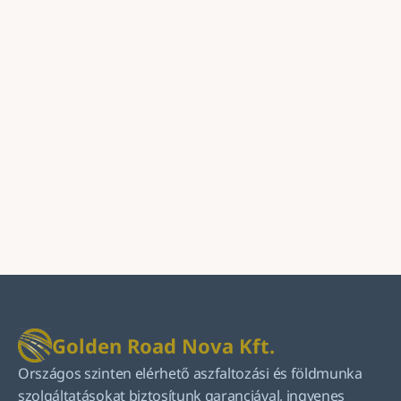
Golden Road Nova Kft.
Országos szinten elérhető aszfaltozási és földmunka 
szolgáltatásokat biztosítunk garanciával, ingyenes 