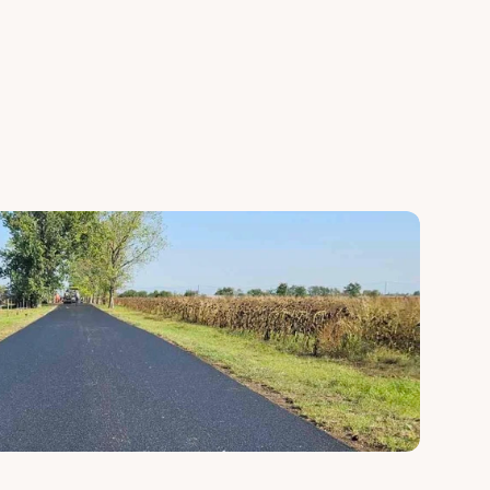
yobb 
rétegrenddel az aszfaltburkolat 
khez.
hosszú élettartamához.