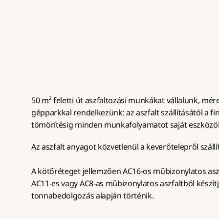
rétegrenddel, teljes gépparkkal, 50 
gyors me
m² felett.
50 m² feletti út aszfaltozási munkákat vállalunk, méret
gépparkkal rendelkezünk: az aszfalt szállításától a fin
tömörítésig minden munkafolyamatot saját eszközö
Az aszfalt anyagot közvetlenül a keverőtelepről szállít
A kötőréteget jellemzően AC16-os műbizonylatos aszf
AC11-es vagy AC8-as műbizonylatos aszfaltból készítj
tonnabedolgozás alapján történik.