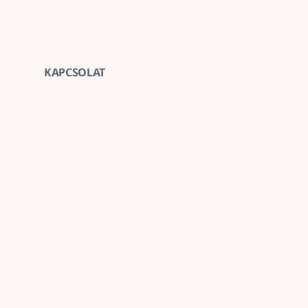
KAPCSOLAT
Vegye fel velünk a ka
E-mail
goldenroadnova@gmail.com
Telefon
+ 36 30 663 7439
Iroda
1211 Budapest, Kossuth Lajos utca 62. földszint 
Kövessen minket