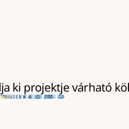
tő építési terület
a géppark használatának k
Kapacitásaink jellemzően a
Nagyobb volumenű kivitele
eszközeinket akár hosszabb
lehetőség, amely többletkö
a ki projektje várható kö