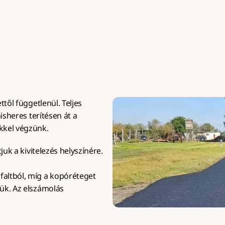
gvalósítással, minimum 50 
kapubejárókhoz és nag
m² felülettől.
igénybevételű felülete
től függetlenül. Teljes 
isheres terítésen át a 
kkel végzünk.
juk a kivitelezés helyszínére.
altból, míg a kopóréteget 
ük. Az elszámolás 