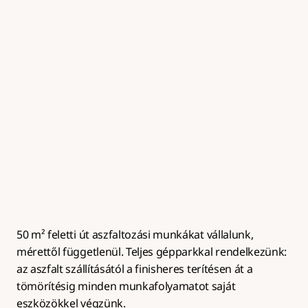
Útalap készítés
Zúzottkő útalap kialakítása megfelelő tömörítéssel és 
rétegrenddel az aszfaltburkolat hosszú 
élettartamához.
50 m² feletti út aszfaltozási munkákat vállalunk, 
mérettől függetlenül. Teljes gépparkkal rendelkezünk: 
az aszfalt szállításától a finisheres terítésen át a 
tömörítésig minden munkafolyamatot saját 
eszközökkel végzünk.