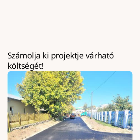
kivitelezések az év bármely szakaszában leköthetik 
eszközeinket akár hosszabb időre is. Ilyen esetekben 
kapacitásbővítésre van lehetőség, amely 
többletköltséggel járhat.
Számolja ki projektje várható 
költségét!