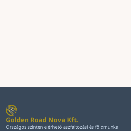
Üzenet
Küldés
Golden Road Nova Kft.
Országos szinten elérhető aszfaltozási és földmunka 