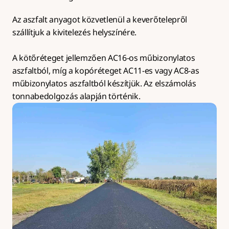
Az aszfalt anyagot közvetlenül a keverőtelepről 
szállítjuk a kivitelezés helyszínére.
A kötőréteget jellemzően AC16-os műbizonylatos 
aszfaltból, míg a kopóréteget AC11-es vagy AC8-as 
műbizonylatos aszfaltból készítjük. Az elszámolás 
tonnabedolgozás alapján történik.