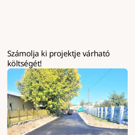
kivitelezések az év bármely szakaszában leköthetik 
eszközeinket akár hosszabb időre is. Ilyen esetekben 
kapacitásbővítésre van lehetőség, amely 
többletköltséggel járhat.
Számolja ki projektje várható 
költségét!