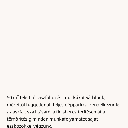
Útalap készítés
Zúzottkő útalap kialakítása megfelelő tömörítéssel és 
rétegrenddel az aszfaltburkolat hosszú 
élettartamához.
50 m² feletti út aszfaltozási munkákat vállalunk, 
mérettől függetlenül. Teljes gépparkkal rendelkezünk: 
az aszfalt szállításától a finisheres terítésen át a 
tömörítésig minden munkafolyamatot saját 
eszközökkel végzünk.