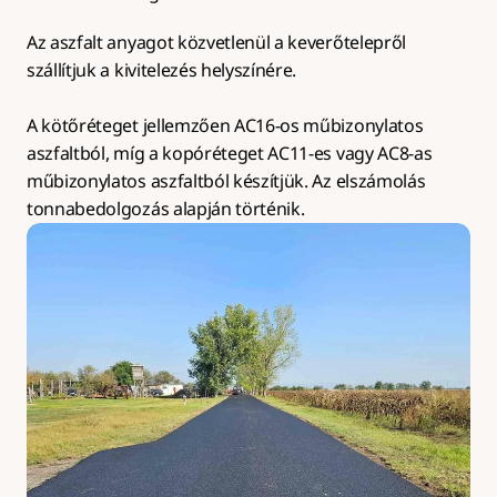
Az aszfalt anyagot közvetlenül a keverőtelepről 
szállítjuk a kivitelezés helyszínére.
A kötőréteget jellemzően AC16-os műbizonylatos 
aszfaltból, míg a kopóréteget AC11-es vagy AC8-as 
műbizonylatos aszfaltból készítjük. Az elszámolás 
tonnabedolgozás alapján történik.