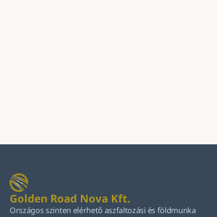
Üzenet
Küldés
Golden Road Nova Kft.
Országos szinten elérhető aszfaltozási és földmunka 