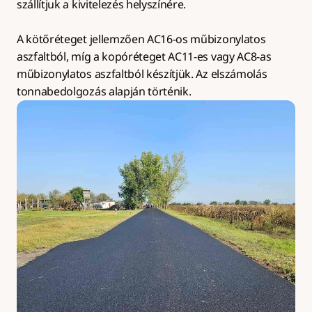
szállítjuk a kivitelezés helyszínére.
A kötőréteget jellemzően AC16-os műbizonylatos 
aszfaltból, míg a kopóréteget AC11-es vagy AC8-as 
műbizonylatos aszfaltból készítjük. Az elszámolás 
tonnabedolgozás alapján történik.