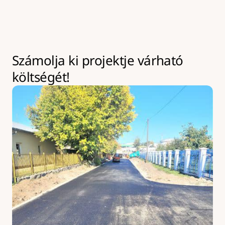
kapacitásbővítésre van lehetőség, amely 
többletköltséggel járhat.
Számolja ki projektje várható 
költségét!