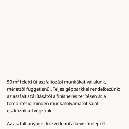
Útalap készítés
Zúzottkő útalap kialakítása megfelelő tömörítéssel és 
rétegrenddel az aszfaltburkolat hosszú 
élettartamához.
50 m² feletti út aszfaltozási munkákat vállalunk, 
mérettől függetlenül. Teljes gépparkkal rendelkezünk: 
az aszfalt szállításától a finisheres terítésen át a 
tömörítésig minden munkafolyamatot saját 
eszközökkel végzünk.
Az aszfalt anyagot közvetlenül a keverőtelepről 