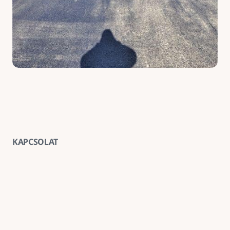
KAPCSOLAT
Vegye fel velünk a kapcsolatot
E-mail
goldenroadnova@gmail.com
Telefon