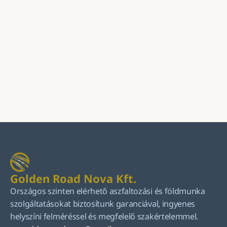
Küldés
Golden Road Nova Kft.
Országos szinten elérhető aszfaltozási és földmunka 
szolgáltatásokat biztosítunk garanciával, ingyenes 
helyszíni felméréssel és megfelelő szakértelemmel.