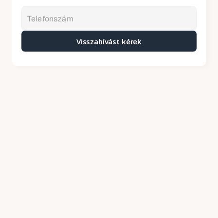
Visszahívást kérek
Kátyúzás árak – 2026
Mit tartalmaznak áraink
Price annually
A kátyúzó aszfalt helyszínre szállítását a 
keverőtelepről
A sérült felület körbevágását