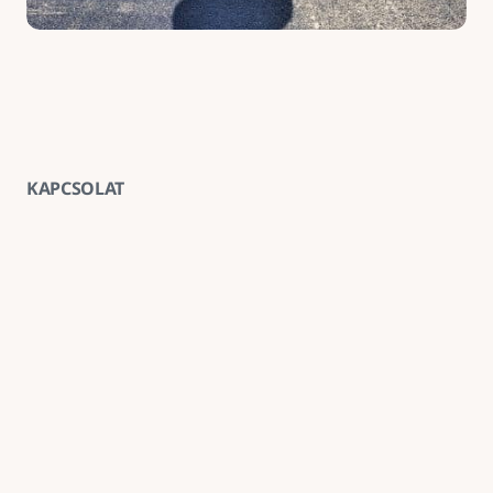
KAPCSOLAT
Vegye fel velünk a kapcsolatot
E-mail
goldenroadnova@gmail.com
Telefon
+ 36 30 663 7439
Iroda
1211 Budapest, Kossuth Lajos utca 62. földszint 2.
Kövessen minket