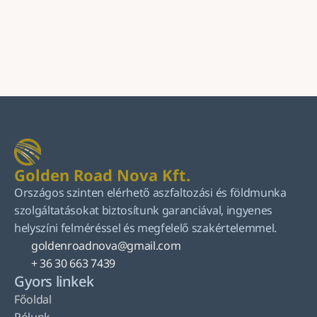
Küldés
Golden Road Nova Kft.
Országos szinten elérhető aszfaltozási és földmunka 
szolgáltatásokat biztosítunk garanciával, ingyenes 
helyszíni felméréssel és megfelelő szakértelemmel.
goldenroadnova@gmail.com
+ 36 30 663 7439
Gyors linkek
Főoldal