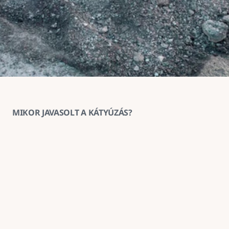
MIKOR JAVASOLT A KÁTYÚZÁS?
1
Ha az aszfaltburkolat helyenként 
megsüllyedt vagy kitöredezett
A kátyúzás ilyenkor megakadályozza a sérülés 
továbbterjedését és helyreállítja a burkolat 