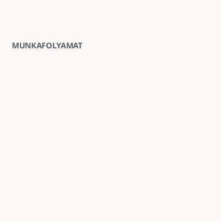
MUNKAFOLYAMAT
01
Ingyenes helyszíni felmérés
A kivitelezés előtt minden esetben ingyenes 
helyszíni felmérést végzünk, amely alapján 
pontosabb anyag- és munkaköltség-becslést 
tudunk adni.