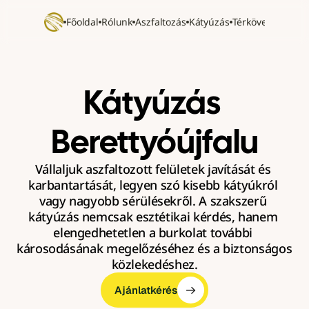
Főoldal
Rólunk
Aszfaltozás
Kátyúzás
Térkövezés
Refer
Kátyúzás 
Berettyóújfalu
Vállaljuk aszfaltozott felületek javítását és 
karbantartását, legyen szó kisebb kátyúkról 
vagy nagyobb sérülésekről. A szakszerű 
kátyúzás nemcsak esztétikai kérdés, hanem 
elengedhetetlen a burkolat további 
károsodásának megelőzéséhez és a biztonságos 
közlekedéshez.
Ajánlatkérés
Ajánlatkérés