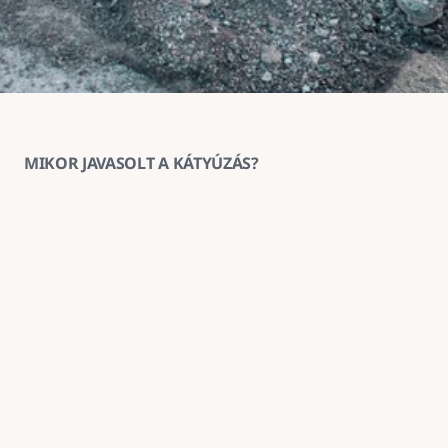
MIKOR JAVASOLT A KÁTYÚZÁS?
1
Ha az aszfaltburkolat helyenként 
megsüllyedt vagy kitöredezett
A kátyúzás ilyenkor megakadályozza a sérülés 
továbbterjedését és helyreállítja a burkolat 
teherbírását.