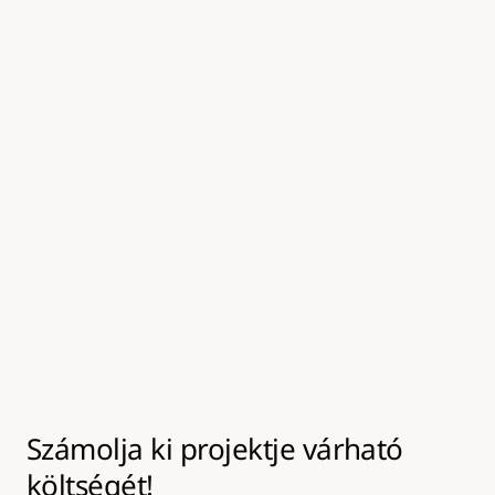
kezeljük, amely elősegíti a tartós kötést az új 
aszfaltréteg alatt.
05
Felületkezelés és tömörítés
A frissen javított felületet tömörítjük és 
hengereljük, majd a környező burkolattal egy 
szintbe hozzuk, így biztosítva a tartós és 
biztonságos végeredményt.
Számolja ki projektje várható 
költségét!