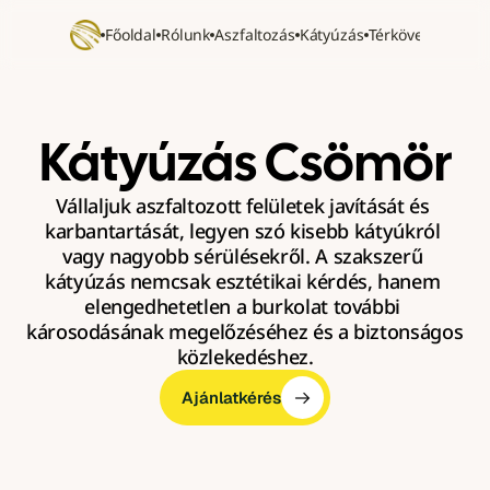
Főoldal
Rólunk
Aszfaltozás
Kátyúzás
Térkövezés
Refer
Kátyúzás Csömör
Vállaljuk aszfaltozott felületek javítását és 
karbantartását, legyen szó kisebb kátyúkról 
vagy nagyobb sérülésekről. A szakszerű 
kátyúzás nemcsak esztétikai kérdés, hanem 
elengedhetetlen a burkolat további 
károsodásának megelőzéséhez és a biztonságos 
közlekedéshez.
Ajánlatkérés
Ajánlatkérés