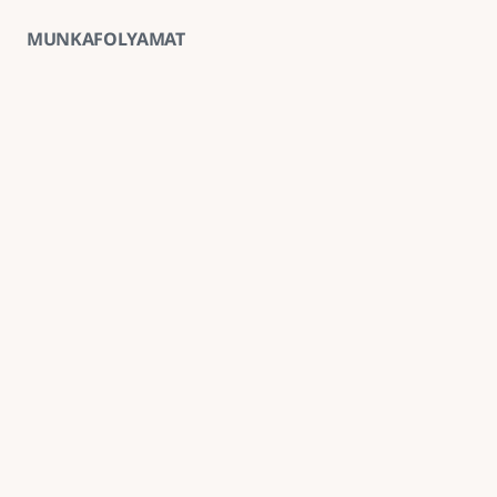
MUNKAFOLYAMAT
01
Ingyenes helyszíni felmérés
A kivitelezés előtt minden esetben ingyenes 
helyszíni felmérést végzünk, amely alapján 
pontosabb anyag- és munkaköltség-becslést 
tudunk adni.
02