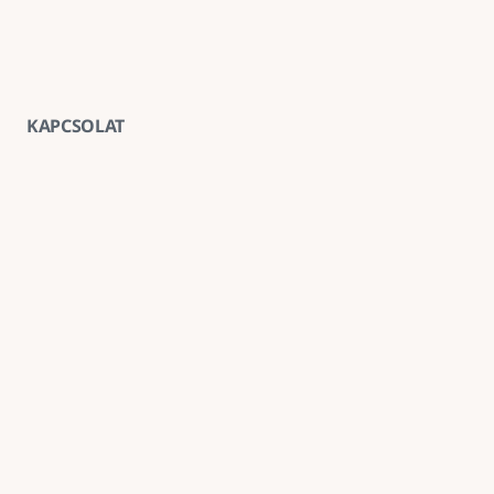
KAPCSOLAT
Vegye fel velünk a kapcsolatot
E-mail
goldenroadnova@gmail.com
Telefon
+ 36 30 663 7439
Iroda
1211 Budapest, Kossuth Lajos utca 62. földszint 2.
Kövessen minket