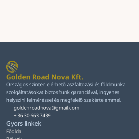
Küldés
Golden Road Nova Kft.
Országos szinten elérhető aszfaltozási és földmunka 
szolgáltatásokat biztosítunk garanciával, ingyenes 
helyszíni felméréssel és megfelelő szakértelemmel.
goldenroadnova@gmail.com
+ 36 30 663 7439
Gyors linkek
Főoldal