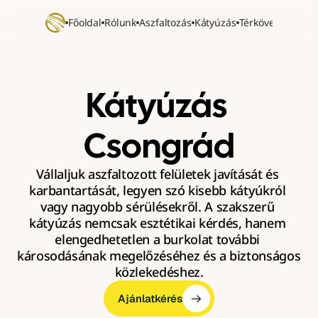
Főoldal
Rólunk
Aszfaltozás
Kátyúzás
Térkövezés
Refer
Kátyúzás 
Csongrád
Vállaljuk aszfaltozott felületek javítását és 
karbantartását, legyen szó kisebb kátyúkról 
vagy nagyobb sérülésekről. A szakszerű 
kátyúzás nemcsak esztétikai kérdés, hanem 
elengedhetetlen a burkolat további 
károsodásának megelőzéséhez és a biztonságos 
közlekedéshez.
Ajánlatkérés
Ajánlatkérés