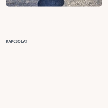
KAPCSOLAT
Vegye fel velünk a kapcsolatot
E-mail
goldenroadnova@gmail.com
Telefon
+ 36 30 663 7439
Iroda
1211 Budapest, Kossuth Lajos utca 62. földszint 2.
Kövessen minket