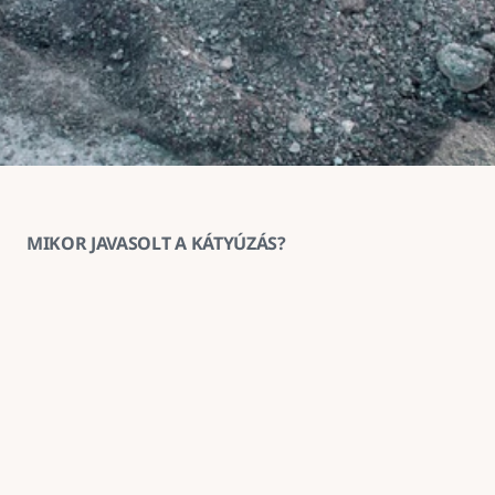
MIKOR JAVASOLT A KÁTYÚZÁS?
1
Ha az aszfaltburkolat helyenként 
megsüllyedt vagy kitöredezett
A kátyúzás ilyenkor megakadályozza a sérülés 
továbbterjedését és helyreállítja a burkolat 