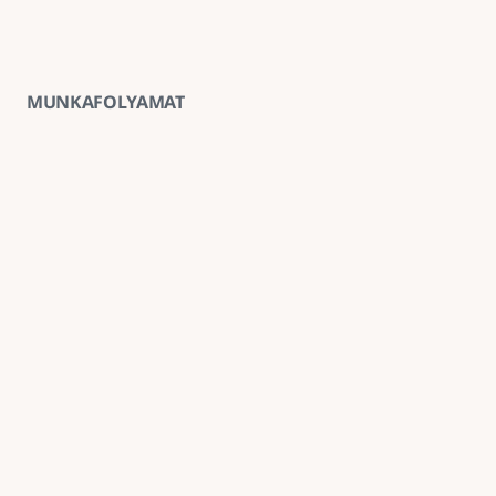
MUNKAFOLYAMAT
01
Ingyenes helyszíni felmérés
A kivitelezés előtt minden esetben ingyenes 
helyszíni felmérést végzünk, amely alapján 
pontosabb anyag- és munkaköltség-becslést 
tudunk adni.