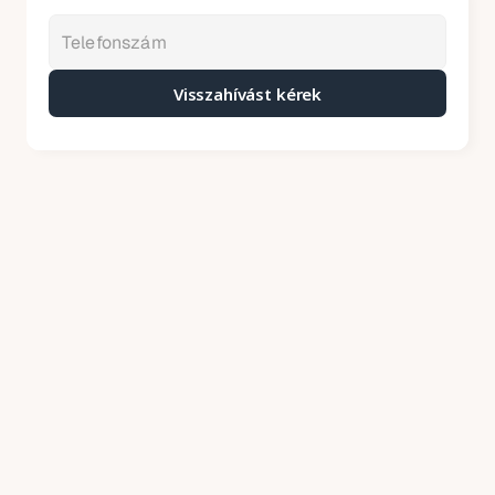
Visszahívást kérek
Kátyúzás árak – 2026
Mit tartalmaznak áraink
Price annually
A kátyúzó aszfalt helyszínre szállítását a 
keverőtelepről
A sérült felület körbevágását