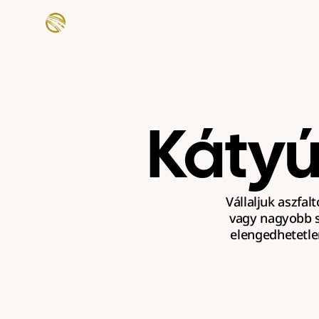
Kátyú
Vállaljuk aszfal
vagy nagyobb s
elengedhetetle