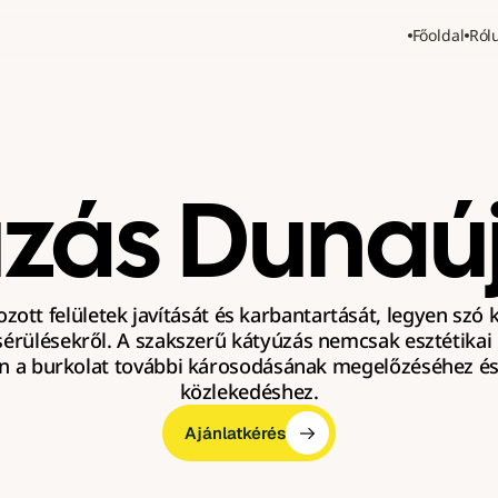
Főoldal
Ról
zás Dunaú
tozott felületek javítását és karbantartását, legyen szó 
érülésekről. A szakszerű kátyúzás nemcsak esztétikai
n a burkolat további károsodásának megelőzéséhez és 
közlekedéshez.
Ajánlatkérés
Ajánlatkérés