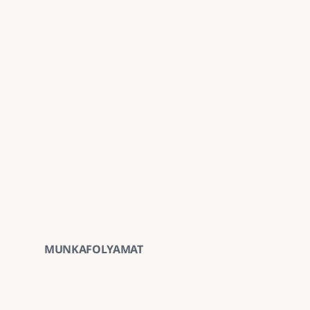
Emulziós ragasztással történő előkészítést
Felületkezelést
Tömörítést, hengerelést
Az aszfalt anyagköltségét
Speciális munkaidőt (éjszakai munkavégzés,
A szokásosnál nehezebben megközelíthető m
ÁFA-t
MUNKAFOLYAMAT