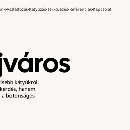
unk
Aszfaltozás
Kátyúzás
Térkövezés
Referenciák
Kapcsolat
jváros
kisebb kátyúkról 
 kérdés, hanem 
a biztonságos 