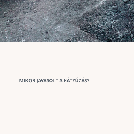
MIKOR JAVASOLT A KÁTYÚZÁS?
1
Ha az aszfaltburkolat helyenként 
megsüllyedt vagy kitöredezett