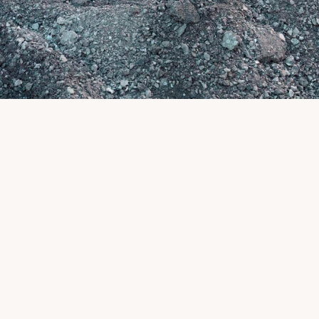
2
Ha gyors és költséghatékony megoldásra 
van szükség