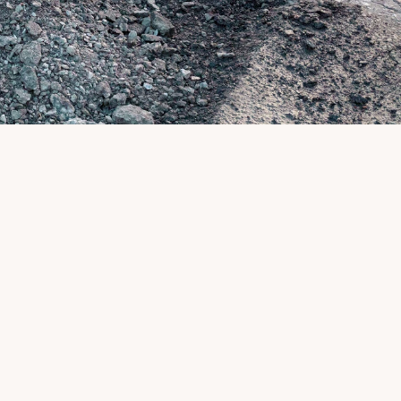
3
Ha a sérülés még nem indokol teljes 
burkolatcserét