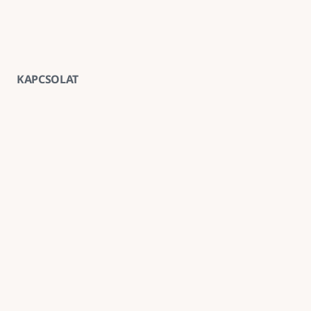
KAPCSOLAT
Vegye fel velünk a kapcsolatot
E-mail
goldenroadnova@gmail.com
Telefon
+ 36 30 663 7439
Iroda
1211 Budapest, Kossuth Lajos utca 62. földszint 2.
Kövessen minket