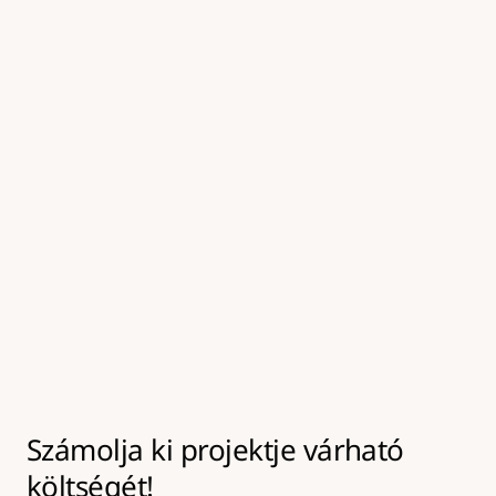
kezeljük, amely elősegíti a tartós kötést az új 
aszfaltréteg alatt.
05
Felületkezelés és tömörítés
A frissen javított felületet tömörítjük és 
hengereljük, majd a környező burkolattal egy 
szintbe hozzuk, így biztosítva a tartós és 
biztonságos végeredményt.
Számolja ki projektje várható 
költségét!