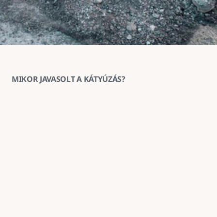
MIKOR JAVASOLT A KÁTYÚZÁS?
1
Ha az aszfaltburkolat helyenként 
megsüllyedt vagy kitöredezett
A kátyúzás ilyenkor megakadályozza a sérülés 
továbbterjedését és helyreállítja a burkolat 
teherbírását.