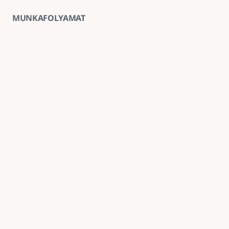
MUNKAFOLYAMAT
01
Ingyenes helyszíni felmérés
A kivitelezés előtt minden esetben ingyenes 
helyszíni felmérést végzünk, amely alapján 
pontosabb anyag- és munkaköltség-becslést 
tudunk adni.
02