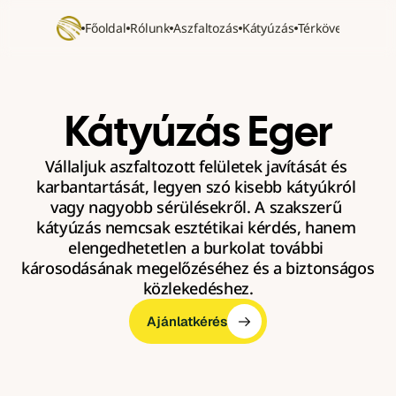
Főoldal
Rólunk
Aszfaltozás
Kátyúzás
Térkövezés
Refer
Kátyúzás Eger
Vállaljuk aszfaltozott felületek javítását és 
karbantartását, legyen szó kisebb kátyúkról 
vagy nagyobb sérülésekről. A szakszerű 
kátyúzás nemcsak esztétikai kérdés, hanem 
elengedhetetlen a burkolat további 
károsodásának megelőzéséhez és a biztonságos 
közlekedéshez.
Ajánlatkérés
Ajánlatkérés