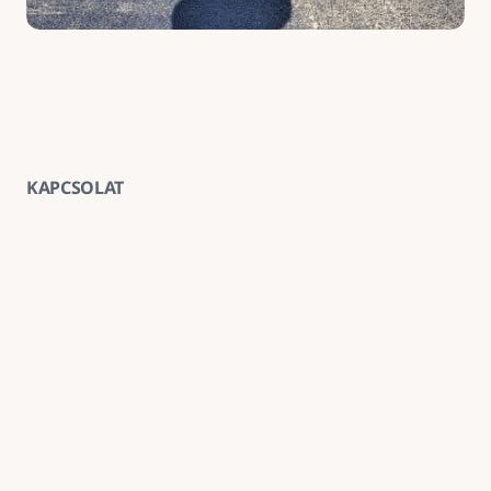
KAPCSOLAT
Vegye fel velünk a kapcsolatot
E-mail
goldenroadnova@gmail.com
Telefon
+ 36 30 663 7439
Iroda
1211 Budapest, Kossuth Lajos utca 62. földszint 2.
Kövessen minket