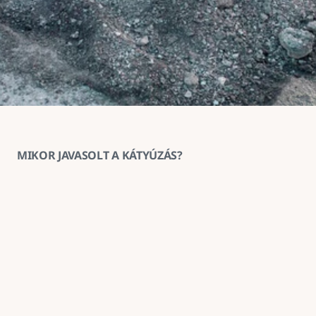
MIKOR JAVASOLT A KÁTYÚZÁS?
1
Ha az aszfaltburkolat helyenként 
megsüllyedt vagy kitöredezett
A kátyúzás ilyenkor megakadályozza a sérülés 
továbbterjedését és helyreállítja a burkolat 