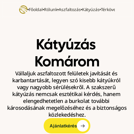
Főoldal
Rólunk
Aszfaltozás
Kátyúzás
Térkövezés
Refer
Kátyúzás 
Komárom
Vállaljuk aszfaltozott felületek javítását és 
karbantartását, legyen szó kisebb kátyúkról 
vagy nagyobb sérülésekről. A szakszerű 
kátyúzás nemcsak esztétikai kérdés, hanem 
elengedhetetlen a burkolat további 
károsodásának megelőzéséhez és a biztonságos 
közlekedéshez.
Ajánlatkérés
Ajánlatkérés