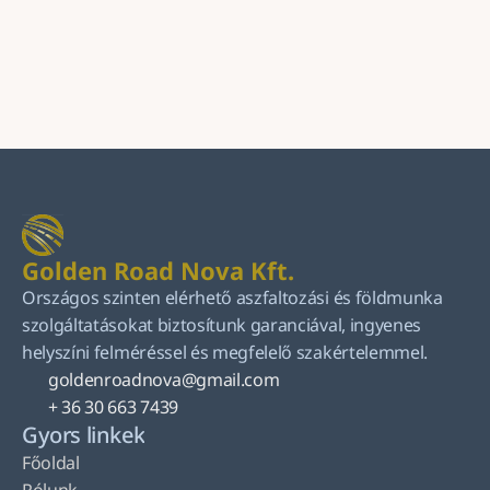
Küldés
Golden Road Nova Kft.
Országos szinten elérhető aszfaltozási és földmunka 
szolgáltatásokat biztosítunk garanciával, ingyenes 
helyszíni felméréssel és megfelelő szakértelemmel.
goldenroadnova@gmail.com
+ 36 30 663 7439
Gyors linkek
Főoldal