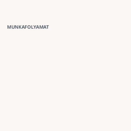
MUNKAFOLYAMAT
01
Ingyenes helyszíni felmérés
A kivitelezés előtt minden esetben ingyenes 
helyszíni felmérést végzünk, amely alapján 
pontosabb anyag- és munkaköltség-becslést 
tudunk adni.