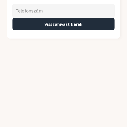
Visszahívást kérek
Kátyúzás árak – 2026
Mit tartalmaznak áraink
Price annually
A kátyúzó aszfalt helyszínre szállítását a 
keverőtelepről
A sérült felület körbevágását