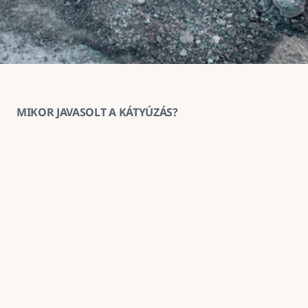
MIKOR JAVASOLT A KÁTYÚZÁS?
1
Ha az aszfaltburkolat helyenként 
megsüllyedt vagy kitöredezett
A kátyúzás ilyenkor megakadályozza a sérülés 
továbbterjedését és helyreállítja a burkolat 
teherbírását.