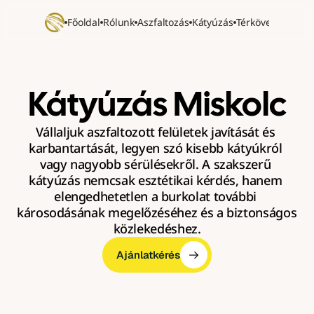
Főoldal
Rólunk
Aszfaltozás
Kátyúzás
Térkövezés
Refer
Kátyúzás Miskolc
Vállaljuk aszfaltozott felületek javítását és 
karbantartását, legyen szó kisebb kátyúkról 
vagy nagyobb sérülésekről. A szakszerű 
kátyúzás nemcsak esztétikai kérdés, hanem 
elengedhetetlen a burkolat további 
károsodásának megelőzéséhez és a biztonságos 
közlekedéshez.
Ajánlatkérés
Ajánlatkérés