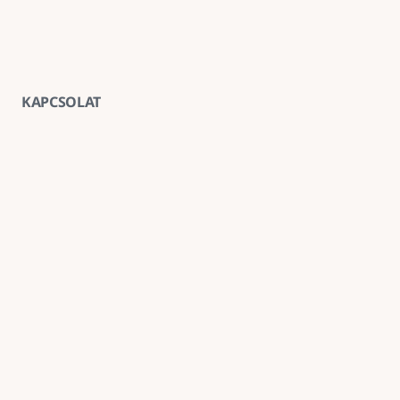
KAPCSOLAT
Vegye fel velünk a kapcsolatot
E-mail
goldenroadnova@gmail.com
Telefon
+ 36 30 663 7439
Iroda
1211 Budapest, Kossuth Lajos utca 62. földszint 2.
Kövessen minket