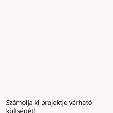
kezeljük, amely elősegíti a tartós kötést az új 
aszfaltréteg alatt.
05
Felületkezelés és tömörítés
A frissen javított felületet tömörítjük és 
hengereljük, majd a környező burkolattal egy 
szintbe hozzuk, így biztosítva a tartós és 
biztonságos végeredményt.
Számolja ki projektje várható 
költségét!