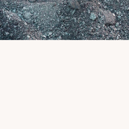
2
Ha gyors és költséghatékony megoldásra 
van szükség