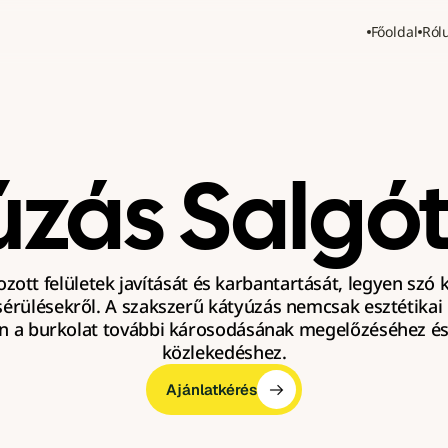
Főoldal
Ról
úzás Salgót
tozott felületek javítását és karbantartását, legyen szó 
érülésekről. A szakszerű kátyúzás nemcsak esztétikai
n a burkolat további károsodásának megelőzéséhez és 
közlekedéshez.
Ajánlatkérés
Ajánlatkérés