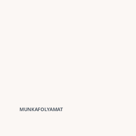
Emulziós ragasztással történő előkészítést
Felületkezelést
Tömörítést, hengerelést
Az aszfalt anyagköltségét
Speciális munkaidőt (éjszakai munkavégzés,
A szokásosnál nehezebben megközelíthető m
ÁFA-t
MUNKAFOLYAMAT