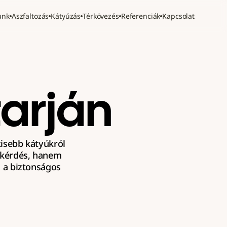
unk
Aszfaltozás
Kátyúzás
Térkövezés
Referenciák
Kapcsolat
arján
kisebb kátyúkról 
 kérdés, hanem 
a biztonságos 