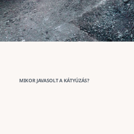
MIKOR JAVASOLT A KÁTYÚZÁS?
1
Ha az aszfaltburkolat helyenként 
megsüllyedt vagy kitöredezett