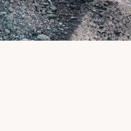
3
Ha a sérülés még nem indokol teljes 
burkolatcserét