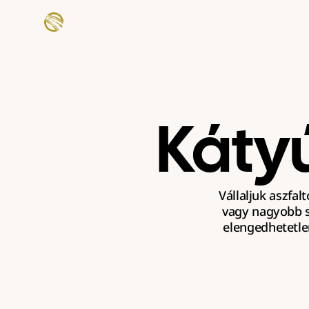
Káty
Vállaljuk aszfal
vagy nagyobb s
elengedhetetle