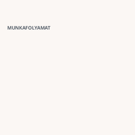
MUNKAFOLYAMAT
01
Ingyenes helyszíni felmérés
A kivitelezés előtt minden esetben ingyenes 
helyszíni felmérést végzünk, amely alapján 
pontosabb anyag- és munkaköltség-becslést 
tudunk adni.