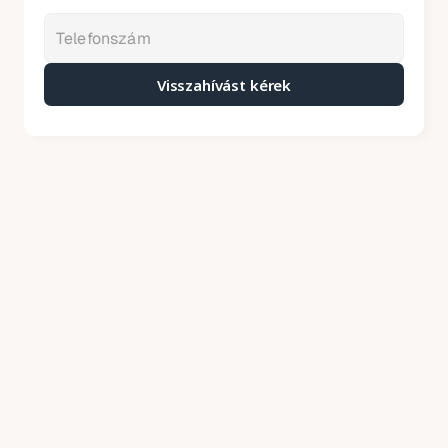
Visszahívást kérek
Kátyúzás árak – 2026
Mit tartalmaznak áraink
Price annually
A kátyúzó aszfalt helyszínre szállítását a 
keverőtelepről
A sérült felület körbevágását