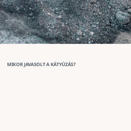
MIKOR JAVASOLT A KÁTYÚZÁS?
1
Ha az aszfaltburkolat helyenként 
megsüllyedt vagy kitöredezett
A kátyúzás ilyenkor megakadályozza a sérülés 
továbbterjedését és helyreállítja a burkolat 