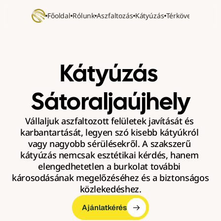
Főoldal
Rólunk
Aszfaltozás
Kátyúzás
Térkövezés
Refer
Kátyúzás 
Sátoraljaújhely
Vállaljuk aszfaltozott felületek javítását és 
karbantartását, legyen szó kisebb kátyúkról 
vagy nagyobb sérülésekről. A szakszerű 
kátyúzás nemcsak esztétikai kérdés, hanem 
elengedhetetlen a burkolat további 
károsodásának megelőzéséhez és a biztonságos 
közlekedéshez.
Ajánlatkérés
Ajánlatkérés