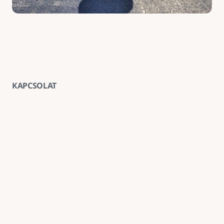
KAPCSOLAT
Vegye fel velünk a kapcsolatot
E-mail
goldenroadnova@gmail.com
Telefon
+ 36 30 663 7439
Iroda
1211 Budapest, Kossuth Lajos utca 62. földszint 2.
Kövessen minket