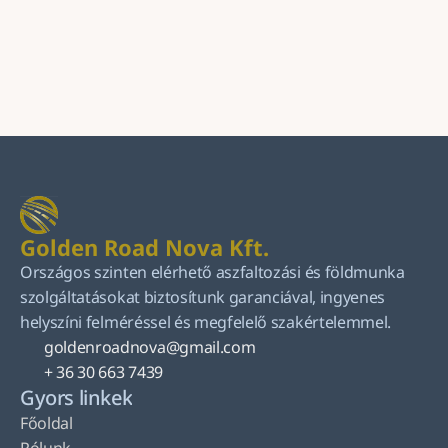
Küldés
Golden Road Nova Kft.
Országos szinten elérhető aszfaltozási és földmunka 
szolgáltatásokat biztosítunk garanciával, ingyenes 
helyszíni felméréssel és megfelelő szakértelemmel.
goldenroadnova@gmail.com
+ 36 30 663 7439
Gyors linkek
Főoldal