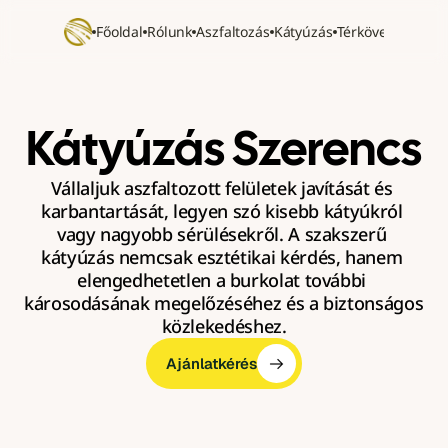
Főoldal
Rólunk
Aszfaltozás
Kátyúzás
Térkövezés
Refer
Kátyúzás Szerencs
Vállaljuk aszfaltozott felületek javítását és 
karbantartását, legyen szó kisebb kátyúkról 
vagy nagyobb sérülésekről. A szakszerű 
kátyúzás nemcsak esztétikai kérdés, hanem 
elengedhetetlen a burkolat további 
károsodásának megelőzéséhez és a biztonságos 
közlekedéshez.
Ajánlatkérés
Ajánlatkérés