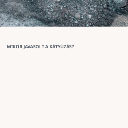
MIKOR JAVASOLT A KÁTYÚZÁS?
1
Ha az aszfaltburkolat helyenként 
megsüllyedt vagy kitöredezett
A kátyúzás ilyenkor megakadályozza a sérülés 
továbbterjedését és helyreállítja a burkolat 
teherbírását.