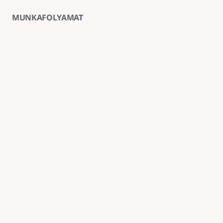
MUNKAFOLYAMAT
01
Ingyenes helyszíni felmérés
A kivitelezés előtt minden esetben ingyenes 
helyszíni felmérést végzünk, amely alapján 
pontosabb anyag- és munkaköltség-becslést 
tudunk adni.
02