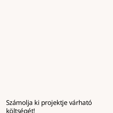
kezeljük, amely elősegíti a tartós kötést az új 
aszfaltréteg alatt.
05
Felületkezelés és tömörítés
A frissen javított felületet tömörítjük és 
hengereljük, majd a környező burkolattal egy 
szintbe hozzuk, így biztosítva a tartós és 
biztonságos végeredményt.
Számolja ki projektje várható 
költségét!