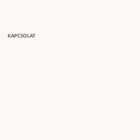
KAPCSOLAT
Vegye fel velünk a kapcsolatot
E-mail
goldenroadnova@gmail.com
Telefon
+ 36 30 663 7439
Iroda
1211 Budapest, Kossuth Lajos utca 62. földszint 2.
Kövessen minket