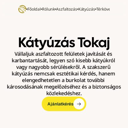
Főoldal
Rólunk
Aszfaltozás
Kátyúzás
Térkövezés
Refer
Kátyúzás Tokaj
Vállaljuk aszfaltozott felületek javítását és 
karbantartását, legyen szó kisebb kátyúkról 
vagy nagyobb sérülésekről. A szakszerű 
kátyúzás nemcsak esztétikai kérdés, hanem 
elengedhetetlen a burkolat további 
károsodásának megelőzéséhez és a biztonságos 
közlekedéshez.
Ajánlatkérés
Ajánlatkérés