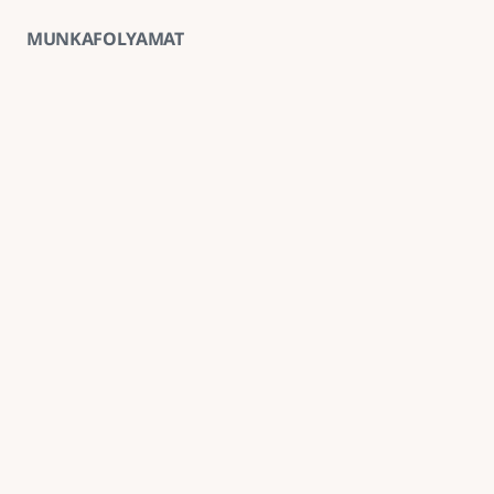
MUNKAFOLYAMAT
01
Ingyenes helyszíni felmérés
A kivitelezés előtt minden esetben ingyenes 
helyszíni felmérést végzünk, amely alapján 
pontosabb anyag- és munkaköltség-becslést 
tudunk adni.
02