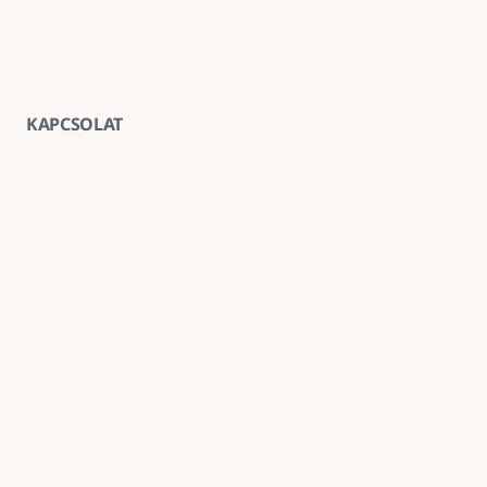
KAPCSOLAT
Vegye fel velünk a kapcsolatot
E-mail
goldenroadnova@gmail.com
Telefon
+ 36 30 663 7439
Iroda
1211 Budapest, Kossuth Lajos utca 62. földszint 2.
Kövessen minket