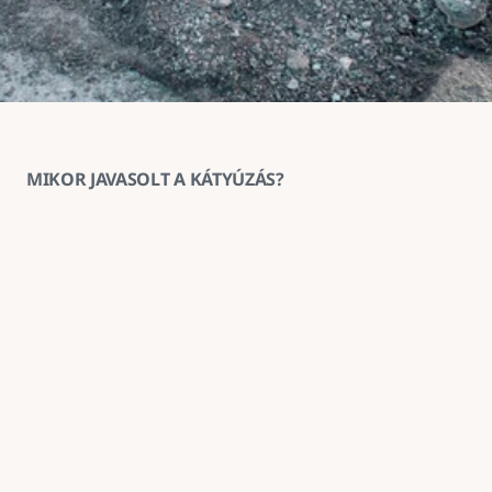
MIKOR JAVASOLT A KÁTYÚZÁS?
1
Ha az aszfaltburkolat helyenként 
megsüllyedt vagy kitöredezett
A kátyúzás ilyenkor megakadályozza a sérülés 
továbbterjedését és helyreállítja a burkolat 
teherbírását.