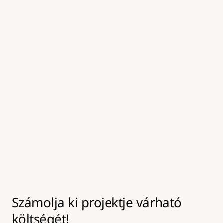
kezeljük, amely elősegíti a tartós kötést az új 
aszfaltréteg alatt.
05
Felületkezelés és tömörítés
A frissen javított felületet tömörítjük és 
hengereljük, majd a környező burkolattal egy 
szintbe hozzuk, így biztosítva a tartós és 
biztonságos végeredményt.
Számolja ki projektje várható 
költségét!