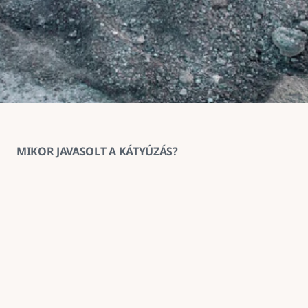
MIKOR JAVASOLT A KÁTYÚZÁS?
1
Ha az aszfaltburkolat helyenként 
megsüllyedt vagy kitöredezett
A kátyúzás ilyenkor megakadályozza a sérülés 
továbbterjedését és helyreállítja a burkolat 