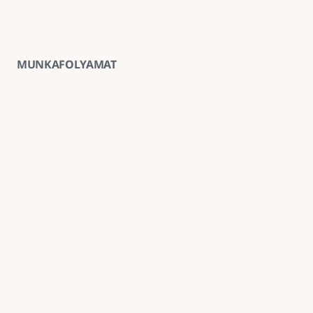
MUNKAFOLYAMAT
01
Ingyenes helyszíni felmérés
A kivitelezés előtt minden esetben ingyenes 
helyszíni felmérést végzünk, amely alapján 
pontosabb anyag- és munkaköltség-becslést 
tudunk adni.