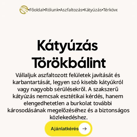
Főoldal
Rólunk
Aszfaltozás
Kátyúzás
Térkövezés
Refer
Kátyúzás 
Törökbálint
Vállaljuk aszfaltozott felületek javítását és 
karbantartását, legyen szó kisebb kátyúkról 
vagy nagyobb sérülésekről. A szakszerű 
kátyúzás nemcsak esztétikai kérdés, hanem 
elengedhetetlen a burkolat további 
károsodásának megelőzéséhez és a biztonságos 
közlekedéshez.
Ajánlatkérés
Ajánlatkérés