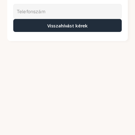
Visszahívást kérek
Kátyúzás árak – 2026
Mit tartalmaznak áraink
Price annually
A kátyúzó aszfalt helyszínre szállítását a 
keverőtelepről
A sérült felület körbevágását