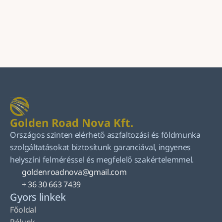
Küldés
Golden Road Nova Kft.
Országos szinten elérhető aszfaltozási és földmunka 
szolgáltatásokat biztosítunk garanciával, ingyenes 
helyszíni felméréssel és megfelelő szakértelemmel.
goldenroadnova@gmail.com
+ 36 30 663 7439
Gyors linkek
Főoldal