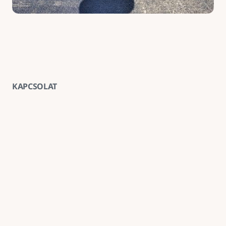
KAPCSOLAT
Vegye fel velünk a kapcsolatot
E-mail
goldenroadnova@gmail.com
Telefon
+ 36 30 663 7439
Iroda
1211 Budapest, Kossuth Lajos utca 62. földszint 2.
Kövessen minket