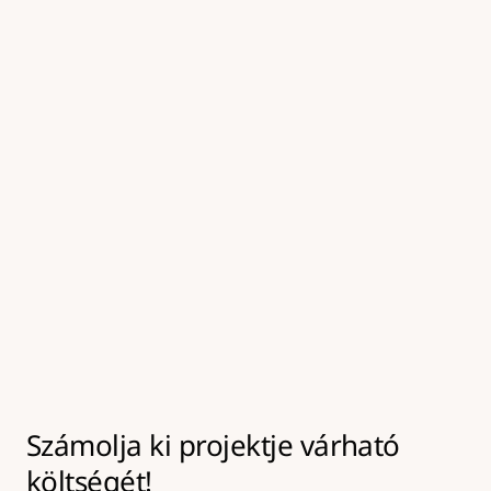
kezeljük, amely elősegíti a tartós kötést az új 
aszfaltréteg alatt.
05
Felületkezelés és tömörítés
A frissen javított felületet tömörítjük és 
hengereljük, majd a környező burkolattal egy 
szintbe hozzuk, így biztosítva a tartós és 
biztonságos végeredményt.
Számolja ki projektje várható 
költségét!