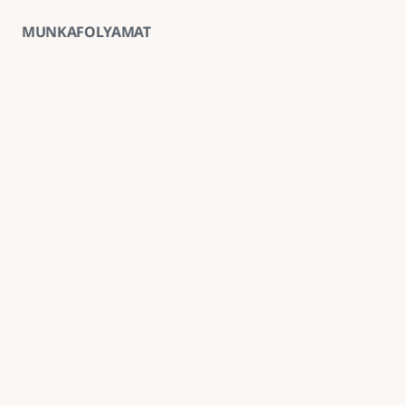
MUNKAFOLYAMAT
01
Ingyenes helyszíni felmérés
A kivitelezés előtt minden esetben ingyenes 
helyszíni felmérést végzünk, amely alapján 
pontosabb anyag- és munkaköltség-becslést 
tudunk adni.
02