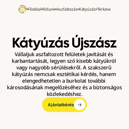
Főoldal
Rólunk
Aszfaltozás
Kátyúzás
Térkövezés
Refer
Kátyúzás Újszász
Vállaljuk aszfaltozott felületek javítását és 
karbantartását, legyen szó kisebb kátyúkról 
vagy nagyobb sérülésekről. A szakszerű 
kátyúzás nemcsak esztétikai kérdés, hanem 
elengedhetetlen a burkolat további 
károsodásának megelőzéséhez és a biztonságos 
közlekedéshez.
Ajánlatkérés
Ajánlatkérés