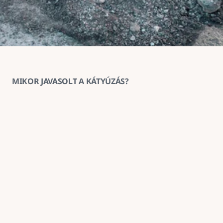
MIKOR JAVASOLT A KÁTYÚZÁS?
1
Ha az aszfaltburkolat helyenként 
megsüllyedt vagy kitöredezett
A kátyúzás ilyenkor megakadályozza a sérülés 
továbbterjedését és helyreállítja a burkolat 
teherbírását.