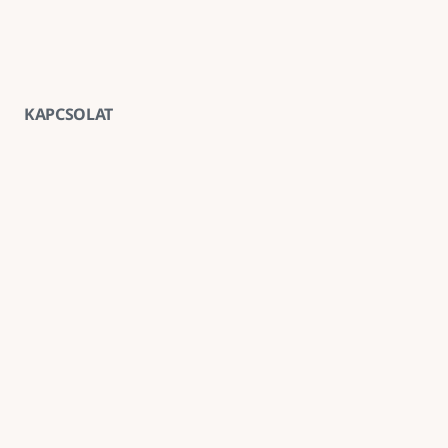
KAPCSOLAT
Vegye fel velünk a kapcsolatot
E-mail
goldenroadnova@gmail.com
Telefon
+ 36 30 663 7439
Iroda
1211 Budapest, Kossuth Lajos utca 62. földszint 2.
Kövessen minket