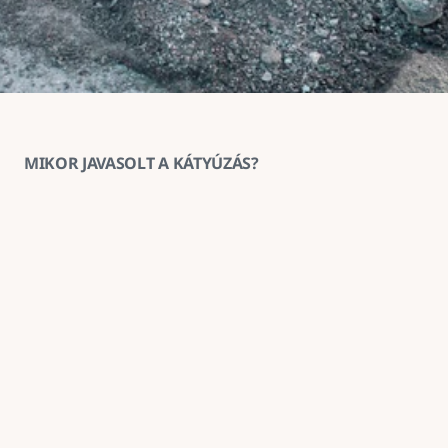
MIKOR JAVASOLT A KÁTYÚZÁS?
1
Ha az aszfaltburkolat helyenként 
megsüllyedt vagy kitöredezett
A kátyúzás ilyenkor megakadályozza a sérülés 
továbbterjedését és helyreállítja a burkolat 
teherbírását.