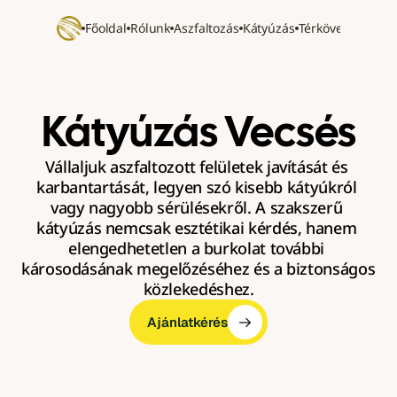
Főoldal
Rólunk
Aszfaltozás
Kátyúzás
Térkövezés
Refer
Kátyúzás Vecsés
Vállaljuk aszfaltozott felületek javítását és 
karbantartását, legyen szó kisebb kátyúkról 
vagy nagyobb sérülésekről. A szakszerű 
kátyúzás nemcsak esztétikai kérdés, hanem 
elengedhetetlen a burkolat további 
károsodásának megelőzéséhez és a biztonságos 
közlekedéshez.
Ajánlatkérés
Ajánlatkérés