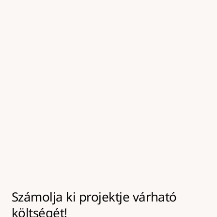
kezeljük, amely elősegíti a tartós kötést az új 
aszfaltréteg alatt.
05
Felületkezelés és tömörítés
A frissen javított felületet tömörítjük és 
hengereljük, majd a környező burkolattal egy 
szintbe hozzuk, így biztosítva a tartós és 
biztonságos végeredményt.
Számolja ki projektje várható 
költségét!