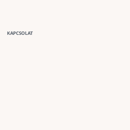
KAPCSOLAT
Vegye fel velünk a kapcsolatot
E-mail
goldenroadnova@gmail.com
Telefon
+ 36 30 663 7439
Iroda
1211 Budapest, Kossuth Lajos utca 62. földszint 2.
Kövessen minket