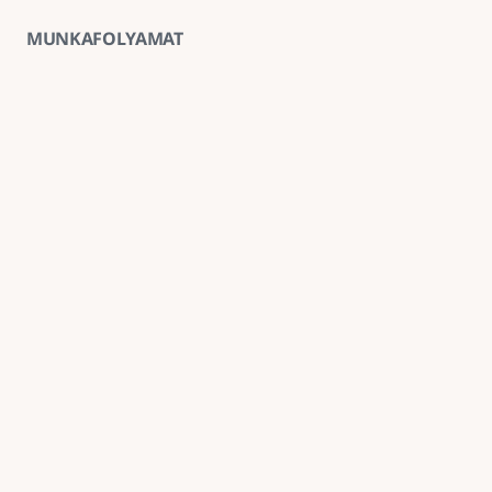
MUNKAFOLYAMAT
01
Ingyenes helyszíni felmérés
A kivitelezés előtt minden esetben ingyenes 
helyszíni felmérést végzünk, amely alapján 
pontosabb anyag- és munkaköltség-becslést 
tudunk adni.
02