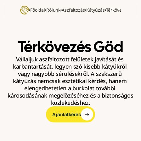
Főoldal
Rólunk
Aszfaltozás
Kátyúzás
Térkövezés
Refer
Térkövezés Göd
Vállaljuk aszfaltozott felületek javítását és 
karbantartását, legyen szó kisebb kátyúkról 
vagy nagyobb sérülésekről. A szakszerű 
kátyúzás nemcsak esztétikai kérdés, hanem 
elengedhetetlen a burkolat további 
károsodásának megelőzéséhez és a biztonságos 
közlekedéshez.
Ajánlatkérés
Ajánlatkérés