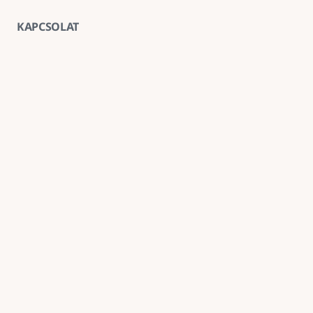
KAPCSOLAT
Vegye fel velünk a kapcsolatot
E-mail
goldenroadnova@gmail.com
Telefon
+ 36 30 663 7439
Iroda
1211 Budapest, Kossuth Lajos utca 62. földszint 2.
Kövessen minket
Név