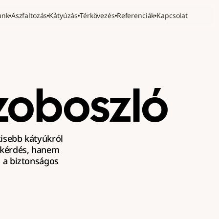
unk
Aszfaltozás
Kátyúzás
Térkövezés
Referenciák
Kapcsolat
zoboszló
kisebb kátyúkról 
 kérdés, hanem 
a biztonságos 