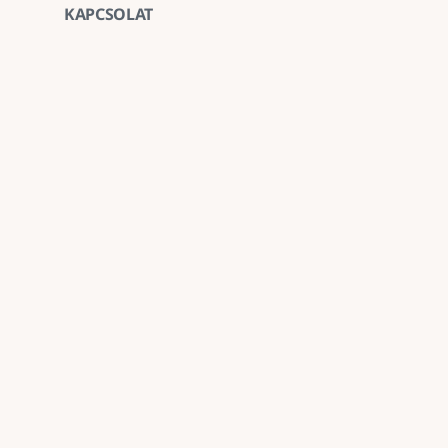
KAPCSOLAT
Vegye fel velünk a ka
E-mail
goldenroadnova@gmail.com
Telefon
+ 36 30 663 7439
Iroda
1211 Budapest, Kossuth Lajos utca 62. földszint 
Kövessen minket