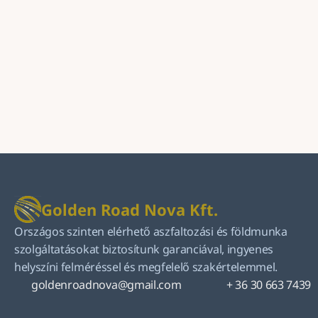
Golden Road Nova Kft.
Országos szinten elérhető aszfaltozási és földmunka 
szolgáltatásokat biztosítunk garanciával, ingyenes 
helyszíni felméréssel és megfelelő szakértelemmel.
goldenroadnova@gmail.com
+ 36 30 663 7439