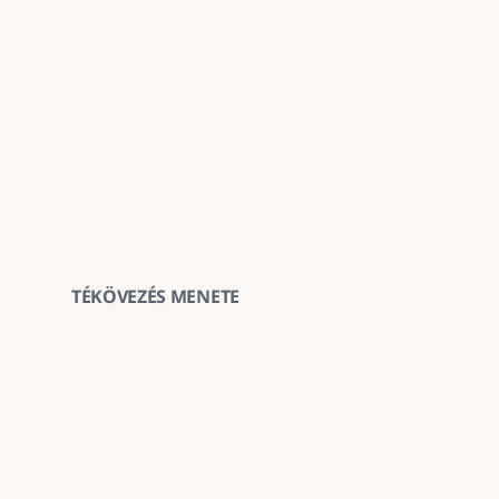
TÉKÖVEZÉS MENETE
1
Terület felmérése és kijelölése