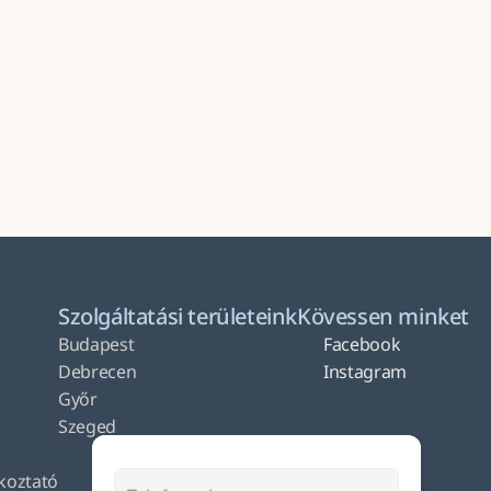
Küldés
Szolgáltatási területeink
Kövessen minket
Budapest
Facebook
Debrecen
Instagram
Győr
Szeged
ékoztató