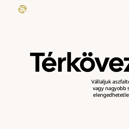
Térköve
Vállaljuk aszfal
vagy nagyobb s
elengedhetetle