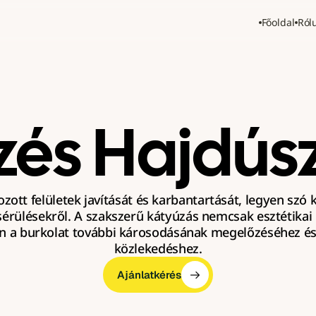
Főoldal
Ról
zés Hajdús
tozott felületek javítását és karbantartását, legyen szó 
érülésekről. A szakszerű kátyúzás nemcsak esztétikai
n a burkolat további károsodásának megelőzéséhez és 
közlekedéshez.
Ajánlatkérés
Ajánlatkérés