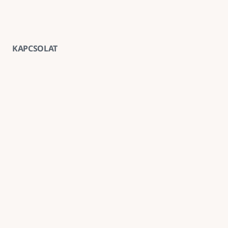
KAPCSOLAT
Vegye fel velünk a kapcsolatot
E-mail
goldenroadnova@gmail.com
Telefon
+ 36 30 663 7439
Iroda
1211 Budapest, Kossuth Lajos utca 62. földszint 2.
Kövessen minket