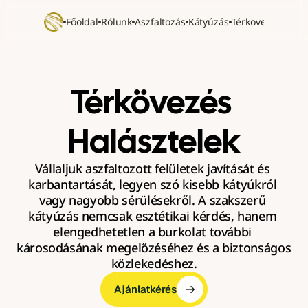
Főoldal
Rólunk
Aszfaltozás
Kátyúzás
Térkövezés
Refer
Térkövezés 
Halásztelek
Vállaljuk aszfaltozott felületek javítását és 
karbantartását, legyen szó kisebb kátyúkról 
vagy nagyobb sérülésekről. A szakszerű 
kátyúzás nemcsak esztétikai kérdés, hanem 
elengedhetetlen a burkolat további 
károsodásának megelőzéséhez és a biztonságos 
közlekedéshez.
Ajánlatkérés
Ajánlatkérés