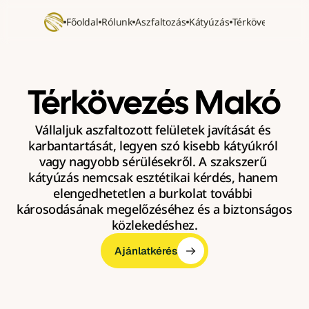
Főoldal
Rólunk
Aszfaltozás
Kátyúzás
Térkövezés
Refer
Térkövezés Makó
Vállaljuk aszfaltozott felületek javítását és 
karbantartását, legyen szó kisebb kátyúkról 
vagy nagyobb sérülésekről. A szakszerű 
kátyúzás nemcsak esztétikai kérdés, hanem 
elengedhetetlen a burkolat további 
károsodásának megelőzéséhez és a biztonságos 
közlekedéshez.
Ajánlatkérés
Ajánlatkérés