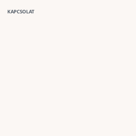
KAPCSOLAT
Vegye fel velünk a kapcsolatot
E-mail
goldenroadnova@gmail.com
Telefon
+ 36 30 663 7439
Iroda
1211 Budapest, Kossuth Lajos utca 62. földszint 2.
Kövessen minket
Név