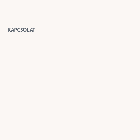
KAPCSOLAT
Vegye fel velünk a kapcsolatot
E-mail
goldenroadnova@gmail.com
Telefon
+ 36 30 663 7439
Iroda
1211 Budapest, Kossuth Lajos utca 62. földszint 2.
Kövessen minket