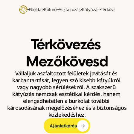
Főoldal
Rólunk
Aszfaltozás
Kátyúzás
Térkövezés
Refer
Térkövezés 
Mezőkövesd
Vállaljuk aszfaltozott felületek javítását és 
karbantartását, legyen szó kisebb kátyúkról 
vagy nagyobb sérülésekről. A szakszerű 
kátyúzás nemcsak esztétikai kérdés, hanem 
elengedhetetlen a burkolat további 
károsodásának megelőzéséhez és a biztonságos 
közlekedéshez.
Ajánlatkérés
Ajánlatkérés