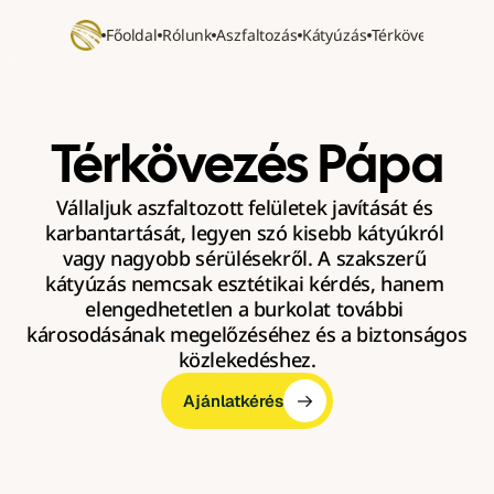
Főoldal
Rólunk
Aszfaltozás
Kátyúzás
Térkövezés
Refer
Térkövezés Pápa
Vállaljuk aszfaltozott felületek javítását és 
karbantartását, legyen szó kisebb kátyúkról 
vagy nagyobb sérülésekről. A szakszerű 
kátyúzás nemcsak esztétikai kérdés, hanem 
elengedhetetlen a burkolat további 
károsodásának megelőzéséhez és a biztonságos 
közlekedéshez.
Ajánlatkérés
Ajánlatkérés