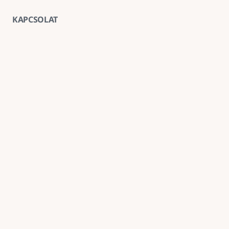
KAPCSOLAT
Vegye fel velünk a kapcsolatot
E-mail
goldenroadnova@gmail.com
Telefon
+ 36 30 663 7439
Iroda
1211 Budapest, Kossuth Lajos utca 62. földszint 2.
Kövessen minket
Név