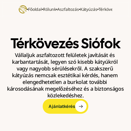
Főoldal
Rólunk
Aszfaltozás
Kátyúzás
Térkövezés
Refer
Térkövezés Siófok
Vállaljuk aszfaltozott felületek javítását és 
karbantartását, legyen szó kisebb kátyúkról 
vagy nagyobb sérülésekről. A szakszerű 
kátyúzás nemcsak esztétikai kérdés, hanem 
elengedhetetlen a burkolat további 
károsodásának megelőzéséhez és a biztonságos 
közlekedéshez.
Ajánlatkérés
Ajánlatkérés