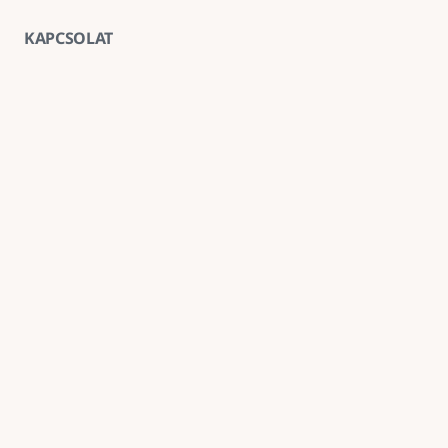
KAPCSOLAT
Vegye fel velünk a kapcsolatot
E-mail
goldenroadnova@gmail.com
Telefon
+ 36 30 663 7439
Iroda
1211 Budapest, Kossuth Lajos utca 62. földszint 2.
Kövessen minket
Név