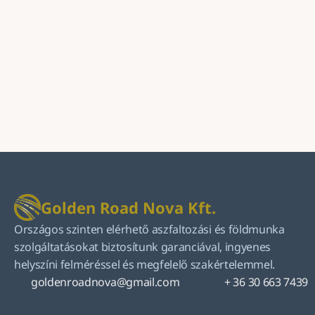
Golden Road Nova Kft.
Országos szinten elérhető aszfaltozási és földmunka 
szolgáltatásokat biztosítunk garanciával, ingyenes 
helyszíni felméréssel és megfelelő szakértelemmel.
goldenroadnova@gmail.com
+ 36 30 663 7439