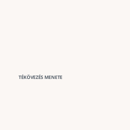
TÉKÖVEZÉS MENETE
1
Terület felmérése és kijelölése