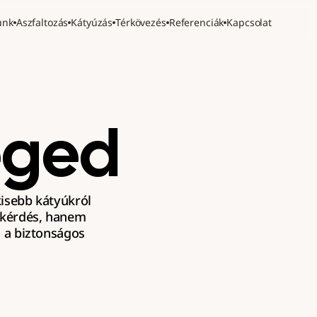
unk
Aszfaltozás
Kátyúzás
Térkövezés
Referenciák
Kapcsolat
eged
kisebb kátyúkról 
 kérdés, hanem 
a biztonságos 