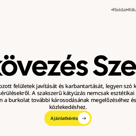
Főoldal
Ról
kövezés Sz
tozott felületek javítását és karbantartását, legyen szó 
érülésekről. A szakszerű kátyúzás nemcsak esztétikai
n a burkolat további károsodásának megelőzéséhez és 
közlekedéshez.
Ajánlatkérés
Ajánlatkérés