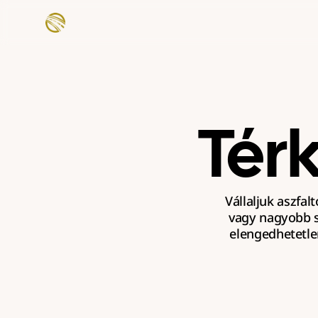
Tér
Vállaljuk aszfal
vagy nagyobb s
elengedhetetle