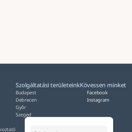
Küldés
Szolgáltatási területeink
Kövessen minket
Budapest
Facebook
Debrecen
Instagram
Győr
Szeged
ékoztató