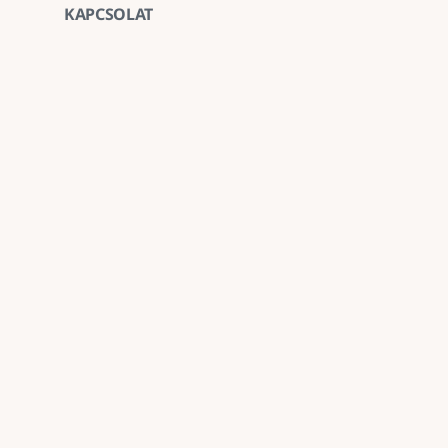
KAPCSOLAT
Vegye fel velünk a ka
E-mail
goldenroadnova@gmail.com
Telefon
+ 36 30 663 7439
Iroda
1211 Budapest, Kossuth Lajos utca 62. földszint 
Kövessen minket