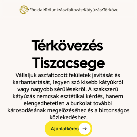
Főoldal
Rólunk
Aszfaltozás
Kátyúzás
Térkövezés
Refer
Térkövezés 
Tiszacsege
Vállaljuk aszfaltozott felületek javítását és 
karbantartását, legyen szó kisebb kátyúkról 
vagy nagyobb sérülésekről. A szakszerű 
kátyúzás nemcsak esztétikai kérdés, hanem 
elengedhetetlen a burkolat további 
károsodásának megelőzéséhez és a biztonságos 
közlekedéshez.
Ajánlatkérés
Ajánlatkérés