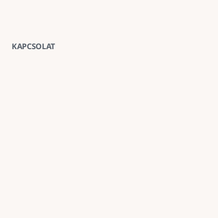
KAPCSOLAT
Vegye fel velünk a kapcsolatot
E-mail
goldenroadnova@gmail.com
Telefon
+ 36 30 663 7439
Iroda
1211 Budapest, Kossuth Lajos utca 62. földszint 2.
Kövessen minket